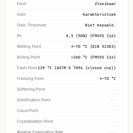
Form
Vloeibaar
Odor
Karakteristiek
Odor Threshold
Niet bepaald.
Ph
8,5 (50%) (FMVSS 116)
Melting Point
<-70 °C (DIN 51583)
Boiling Point
>260 °C (FMVSS 116)
Flash Point
139 °C (ASTM D 7094 (closed cup))
Freezing Point
<-70 °C
Softening Point
---
Solidification Point
---
Cloud Point
---
Crystallisation Point
---
Relative Evaporation Rate
---