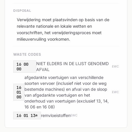
DISPOSAL
Verwijdering moet plaatsvinden op basis van de
relevante nationale en lokale wetten en
voorschriften, het verwijderingsproces moet
milieuvervuiling voorkomen.
WASTE CODES
NIET ELDERS IN DE LIJST GENOEMD
16 00
EWC
00
AFVAL
afgedankte voertuigen van verschillende
soorten vervoer (inclusief niet voor de weg
16
bestemde machines) en afval van de sloop
01
EWC
van afgedankte voertuigen en het
00
onderhoud van voertuigen (exclusief 13, 14,
16 06 en 16 08)
16 01 13*
remvloeistoffen
EWC