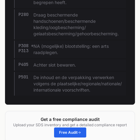
begrepen heeft.
P280
Draag beschermende
handschoenen/beschermende
kleding/oogbescherming/
gelaatsbescherming/gehoorbescherming.
P308 +
NA (mogelijke) blootstelling: een arts
P313
raadplegen.
P405
Achter slot bewaren.
P501
De inhoud en de verpakking verwerken
volgens de plaatselijke/regionale/nationale/
internationale voorschriften.
Get a free compliance audit
Upload your SDS inventory and get a detailed compliance report
Free Audit