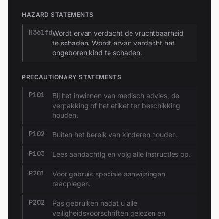
HAZARD STATEMENTS
H361fd
Wordt ervan verdacht de vruchtbaarheid
te schaden. Wordt ervan verdacht het
ongeboren kind te schaden.
PRECAUTIONARY STATEMENTS
P101
Bij het inwinnen van medisch advies, de
verpakking of het etiket ter beschikking
houden.
P102
Buiten het bereik van kinderen houden.
P103
Lees aandachtig en volg alle instructies op.
P201
Vóór gebruik speciale aanwijzingen
raadplegen.
P202
Pas gebruiken nadat u alle
veiligheidsvoorschriften gelezen en