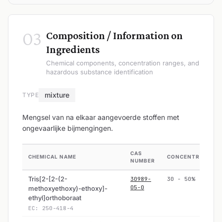
03
Composition / Information on
Ingredients
Chemical components, concentration ranges, and
hazardous substance identification
mixture
TYPE
Mengsel van na elkaar aangevoerde stoffen met
ongevaarlijke bijmengingen.
CAS
CHEMICAL NAME
CONCENTRATION
NUMBER
Tris[2-[2-(2-
30989-
30 - 50%
05-0
methoxyethoxy)-ethoxy]-
ethyl]orthoboraat
EC: 250-418-4