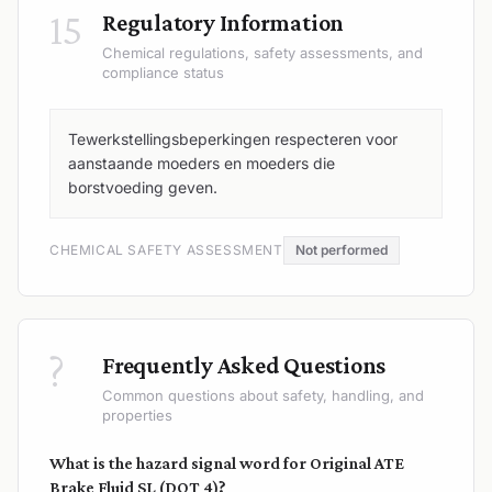
15
Regulatory Information
Chemical regulations, safety assessments, and
compliance status
Tewerkstellingsbeperkingen respecteren voor
aanstaande moeders en moeders die
borstvoeding geven.
CHEMICAL SAFETY ASSESSMENT
Not performed
?
Frequently Asked Questions
Common questions about safety, handling, and
properties
What is the hazard signal word for Original ATE
Brake Fluid SL (DOT 4)?