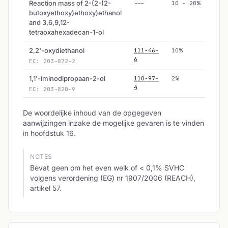
Reaction mass of 2-(2-(2-
---
10 - 20%
butoxyethoxy)ethoxy)ethanol
and 3,6,9,12-
tetraoxahexadecan-1-ol
2,2'-oxydiethanol
111-46-
10%
6
EC: 203-872-2
1,1'-iminodipropaan-2-ol
110-97-
2%
4
EC: 203-820-9
De woordelijke inhoud van de opgegeven
aanwijzingen inzake de mogelijke gevaren is te vinden
in hoofdstuk 16.
NOTES
Bevat geen om het even welk of < 0,1% SVHC
volgens verordening (EG) nr 1907/2006 (REACH),
artikel 57.