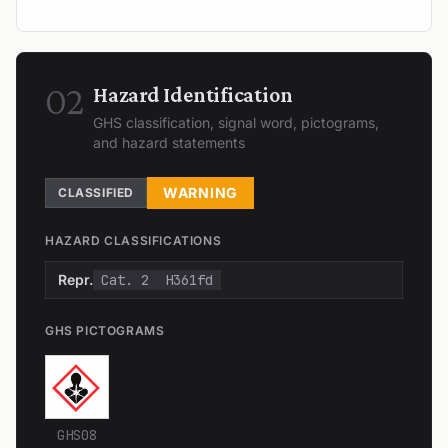
02
Hazard Identification
GHS classification, signal word, pictograms,
and hazard statements
WARNING
CLASSIFIED
HAZARD CLASSIFICATIONS
Repr.
Cat. 2
H361fd
GHS PICTOGRAMS
GHS08