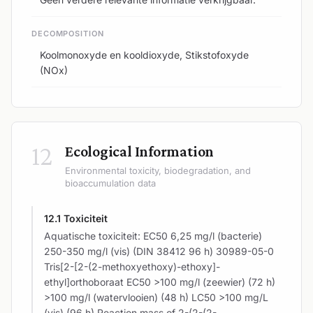
DECOMPOSITION
Koolmonoxyde en kooldioxyde, Stikstofoxyde
(NOx)
12
Ecological Information
Environmental toxicity, biodegradation, and
bioaccumulation data
12.1 Toxiciteit
Aquatische toxiciteit: EC50 6,25 mg/l (bacterie)
250-350 mg/l (vis) (DIN 38412 96 h) 30989-05-0
Tris[2-[2-(2-methoxyethoxy)-ethoxy]-
ethyl]orthoboraat EC50 >100 mg/l (zeewier) (72 h)
>100 mg/l (watervlooien) (48 h) LC50 >100 mg/L
(vis) (96 h) Reaction mass of 2-(2-(2-