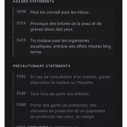
HAZARD STATEMENTS
H290
Peut tre corrosif pour les mtaux.
H314
Provoque des brlures de la peau et de
graves lsions des yeux.
H410
Trs toxique pour les organismes
aquatiques, entrane des effets nfastes long
terme.
PRECAUTIONARY STATEMENTS
P101
En cas de consultation d'un mdecin, garder
disposition le rcipient ou l'tiquette.
P102
Tenir hors de porte des enfants.
P280
Porter des gants de protection, des
vtements de protection et un quipement
de protection des yeux, du visage.