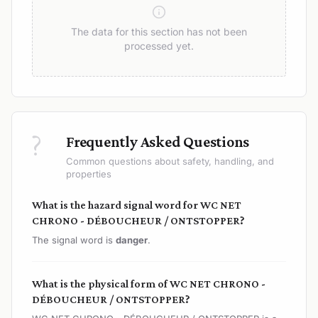
The data for this section has not been
processed yet.
?
Frequently Asked Questions
Common questions about safety, handling, and
properties
What is the hazard signal word for WC NET
CHRONO - DÉBOUCHEUR / ONTSTOPPER?
The signal word is
danger
.
What is the physical form of WC NET CHRONO -
DÉBOUCHEUR / ONTSTOPPER?