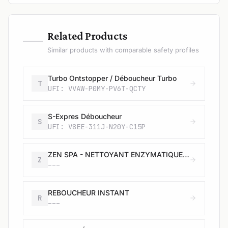
—
Related Products
Similar products with comparable safety profiles
Turbo Ontstopper / Déboucheur Turbo
T
UFI: VVAW-P0MY-PV6T-QCTY
S-Expres Déboucheur
S
UFI: V8EE-311J-N20Y-C15P
ZEN SPA - NETTOYANT ENZYMATIQUE CANALISATION
Z
---
REBOUCHEUR INSTANT
R
---