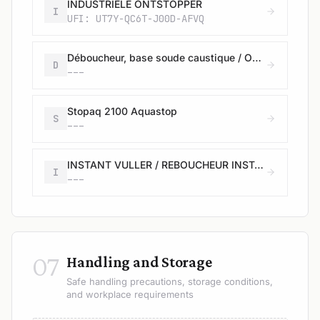
INDUSTRIÉLE ONTSTOPPER
I
UFI: UT7Y-QC6T-J00D-AFVQ
Déboucheur, base soude caustique / Ontstopper, basis bijtende soda
D
---
Stopaq 2100 Aquastop
S
---
INSTANT VULLER / REBOUCHEUR INSTANT
I
---
07
Handling and Storage
Safe handling precautions, storage conditions,
and workplace requirements