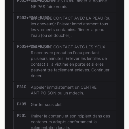
P301+P330+P331
EN CAS D'INGESTION: Rincer la bouche.
NE PAS faire vomir.
P303+P361+P353
EN CAS DE CONTACT AVEC LA PEAU (ou
les cheveux): Enlever immdiatement tous
les vtements contamins. Rincer la peau
l'eau [ou se doucher].
P305+P351+P338
EN CAS DE CONTACT AVEC LES YEUX:
Rincer avec prcaution l'eau pendant
plusieurs minutes. Enlever les lentilles de
contact si la victime en porte et si elles
peuvent tre facilement enleves. Continuer
rincer.
P310
Appeler immdiatement un CENTRE
ANTIPOISON ou un mdecin.
P405
Garder sous clef.
P501
liminer le contenu et son rcipient dans des
conteneurs adapts conformment la
rglementation locale.