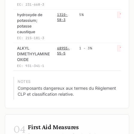
EC: 231-668-3
hydroxyde de
1310-
5%
Yes
58-3
potassium;
potasse
caustique
EC: 215-181-3
ALKYL
68955-
1 - 3%
Yes
55-5
DIMETHYLAMINE
OXIDE
EC: 931-341-1
NOTES
Composants dangereux aux termes du Règlement
CLP et classification relative.
04
First Aid Measures