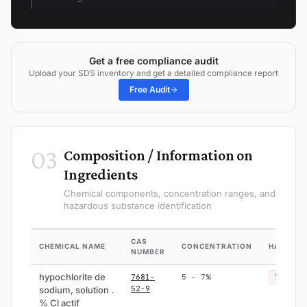
Get a free compliance audit
Upload your SDS inventory and get a detailed compliance report
Free Audit
03
Composition / Information on
Ingredients
Chemical components, concentration ranges, and
hazardous substance identification
CAS
CHEMICAL NAME
CONCENTRATION
HAZARD
NUMBER
hypochlorite de
7681-
5 - 7%
Yes
52-9
sodium, solution .
% Cl actif