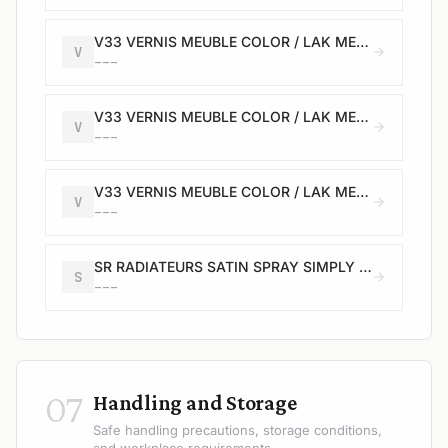
V33 VERNIS MEUBLE COLOR / LAK MEUBEL COLOR - Satin / Satijn - rouge / rood - 0,5L
V
---
V33 VERNIS MEUBLE COLOR / LAK MEUBEL COLOR - Satin / Satijn - gris foncé / donkergrijs - 0,5L
V
---
V33 VERNIS MEUBLE COLOR / LAK MEUBEL COLOR - Satin / Satijn - bleu aqua / aqua blauw - 0,5L
V
---
SR RADIATEURS SATIN SPRAY SIMPLY WHITE
S
---
07
Handling and Storage
Safe handling precautions, storage conditions,
and workplace requirements