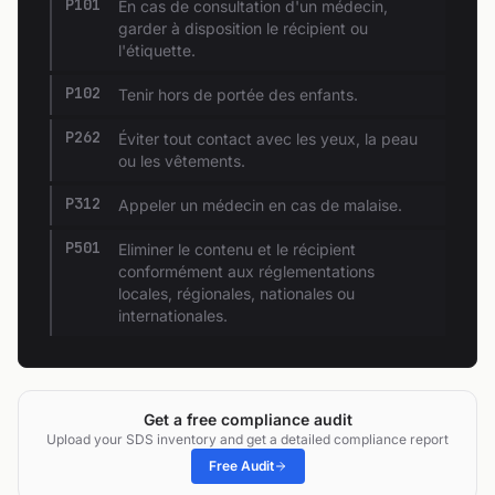
P101
En cas de consultation d'un médecin,
garder à disposition le récipient ou
l'étiquette.
P102
Tenir hors de portée des enfants.
P262
Éviter tout contact avec les yeux, la peau
ou les vêtements.
P312
Appeler un médecin en cas de malaise.
P501
Eliminer le contenu et le récipient
conformément aux réglementations
locales, régionales, nationales ou
internationales.
Get a free compliance audit
Upload your SDS inventory and get a detailed compliance report
Free Audit