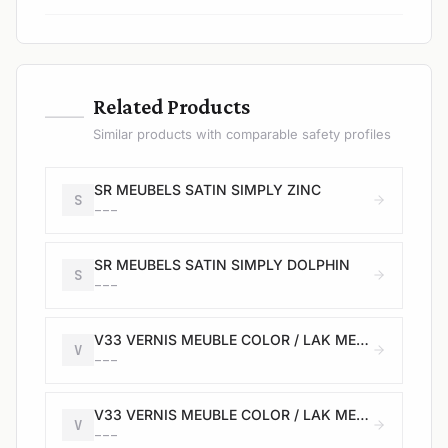
—
Related Products
Similar products with comparable safety profiles
SR MEUBELS SATIN SIMPLY ZINC
S
---
SR MEUBELS SATIN SIMPLY DOLPHIN
S
---
V33 VERNIS MEUBLE COLOR / LAK MEUBEL COLOR - Satin / Satijn - blanc / wit - 0,5L
V
---
V33 VERNIS MEUBLE COLOR / LAK MEUBEL COLOR - Satin / Satijn - noir / zwart - 0,5L
V
---