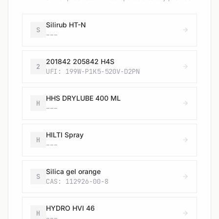
Silirub HT-N
S
---
201842 205842 H4S
2
UFI: 199W-P1K5-520V-D2PN
HHS DRYLUBE 400 ML
H
---
HILTI Spray
H
---
Silica gel orange
S
CAS: 112926-00-8
HYDRO HVI 46
H
---