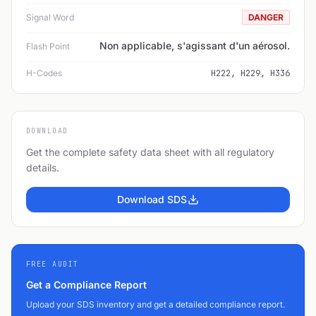
Signal Word
DANGER
Non applicable, s'agissant d'un aérosol.
Flash Point
H-Codes
H222, H229, H336
DOWNLOAD
Get the complete safety data sheet with all regulatory
details.
Download SDS
FREE AUDIT
Get a Compliance Report
Upload your SDS inventory and get a detailed compliance report.