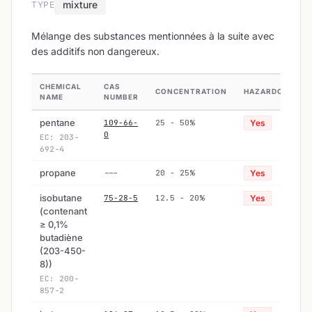
mixture
TYPE
Mélange des substances mentionnées à la suite avec
des additifs non dangereux.
CHEMICAL
CAS
CONCENTRATION
HAZARDOUS
NAME
NUMBER
pentane
109-66-
25 - 50%
Yes
0
EC: 203-
692-4
propane
---
20 - 25%
Yes
isobutane
75-28-5
12.5 - 20%
Yes
(contenant
≥ 0,1%
butadiène
(203-450-
8))
EC: 200-
857-2