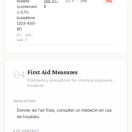
butane
106-97-
12.5 - 20%
Yes
8
(contenant
≥ 0,1%
butadiène
(203-450-
8))
EC: 203-
448-7
04
First Aid Measures
Emergency procedures for chemical exposure
incidents
INHALATION
Donner de l'air frais, consulter un médecin en cas
de troubles.
EYE CONTACT