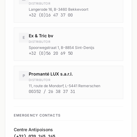
DISTRIBUTOR
Langerode 16, B-3460 Bekkevoort
+32 (0)16 47 37 00
Ex & Tric bv
E
DISTRIBUTOR
Spoorwegstraat 1, B-8854 Sint-Denijs
+32 (0)56 20 69 50
Promanté LUX s.a.r.l.
P
DISTRIBUTOR
11, route de Mondorf, L-5441 Remerschen
00352 / 26 38 37 31
EMERGENCY CONTACTS
Centre Antipoisons
(+32) 070 245 245