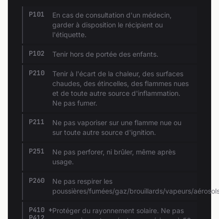
P101
En cas de consultation d'un médecin,
garder à disposition le récipient ou
l'étiquette.
P102
Tenir hors de portée des enfants.
P210
Tenir à l'écart de la chaleur, des surfaces
chaudes, des étincelles, des flammes nues
et de toute autre source d'inflammation.
Ne pas fumer.
P211
Ne pas vaporiser sur une flamme nue ou
sur toute autre source d'ignition.
P251
Ne pas perforer, ni brûler, même après
usage.
P260
Ne pas respirer les
poussières/fumées/gaz/brouillards/vapeurs/aérosols
P410 +
Protéger du rayonnement solaire. Ne pas
P412