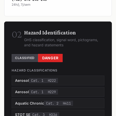
24h/j, 7j/sem
02
Hazard Identification
GHS classification, signal word, pictograms,
and hazard statements
DANGER
CLASSIFIED
HAZARD CLASSIFICATIONS
Aerosol
Cat. 1
H222
Aerosol
Cat. 1
H229
Aquatic Chronic
Cat. 2
H411
STOT SE
Cat. 3
H336