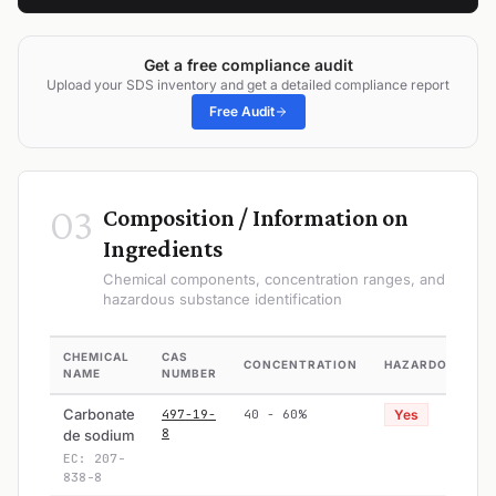
Get a free compliance audit
Upload your SDS inventory and get a detailed compliance report
Free Audit
03
Composition / Information on
Ingredients
Chemical components, concentration ranges, and
hazardous substance identification
CHEMICAL
CAS
CONCENTRATION
HAZARDOUS
NAME
NUMBER
Carbonate
497-19-
40 - 60%
Yes
8
de sodium
EC: 207-
838-8