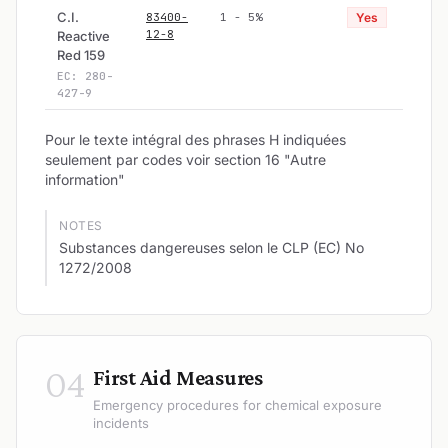
C.I.
83400-
1 - 5%
Yes
12-8
Reactive
Red 159
EC: 280-
427-9
Pour le texte intégral des phrases H indiquées
seulement par codes voir section 16 "Autre
information"
NOTES
Substances dangereuses selon le CLP (EC) No
1272/2008
04
First Aid Measures
Emergency procedures for chemical exposure
incidents