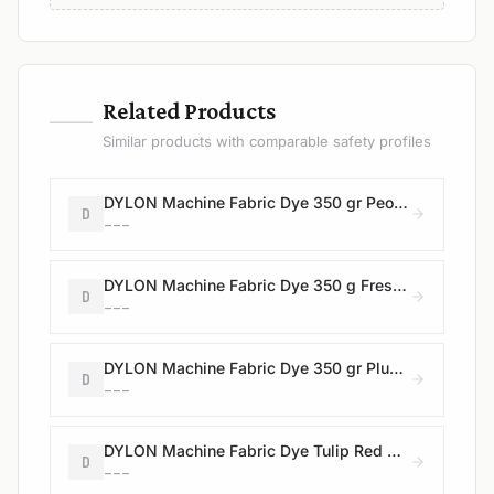
—
Related Products
Similar products with comparable safety profiles
DYLON Machine Fabric Dye 350 gr Peony Pink/Powder Pink
D
---
DYLON Machine Fabric Dye 350 g Fresh Orange/Goldfish Orange
D
---
DYLON Machine Fabric Dye 350 gr Plum Red/Burlesque Red
D
---
DYLON Machine Fabric Dye Tulip Red 350 gr
D
---