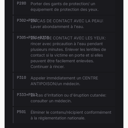
P280
Porter des gants de protection/ un
équipement de protection des yeux.
P302+P352
EN CAS DE CONTACT AVEC LA PEAU:
Laver abondamment à l'eau.
P305+P351+P338
EN CAS DE CONTACT AVEC LES YEUX:
rincer avec précaution à l'eau pendant
plusieurs minutes. Enlever les lentilles de
contact si la victime en porte et si elles
peuvent être facilement enlevées.
Continuer à rincer.
P310
Appeler immédiatement un CENTRE
ANTIPOISON/un médecin.
P333+P313
En cas d'irritation ou d'éruption cutanée:
consulter un médecin.
P501
Éliminer le contenu/récipient conformément
à la réglementation nationale.