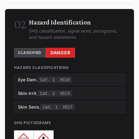
02
Hazard Identification
GHS classification, signal word, pictograms,
and hazard statements
DANGER
CLASSIFIED
HAZARD CLASSIFICATIONS
Eye Dam.
Cat. 1
H318
Skin Irrit.
Cat. 2
H315
Skin Sens.
Cat. 1
H317
GHS PICTOGRAMS