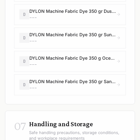
DYLON Machine Fabric Dye 350 gr Dusty Violet/French Lavender
D
---
DYLON Machine Fabric Dye 350 gr Sunflower Yellow
D
---
DYLON Machine Fabric Dye 350 g Ocean Blue
D
---
DYLON Machine Fabric Dye 350 gr Sandy Beige/Pebble Beige
D
---
07
Handling and Storage
Safe handling precautions, storage conditions,
and workplace requirements