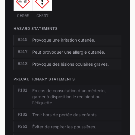
GHS05
GHS07
HAZARD STATEMENTS
H315
Provoque une irritation cutanée.
H317
Peut provoquer une allergie cutanée.
H318
Provoque des lésions oculaires graves.
PRECAUTIONARY STATEMENTS
P101
En cas de consultation d'un médecin,
garder à disposition le récipient ou
l'étiquette.
P102
Tenir hors de portée des enfants.
P261
Éviter de respirer les poussières.