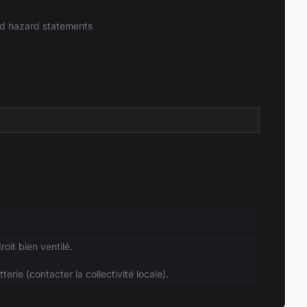
and hazard statements
roit bien ventilé.
erie (contacter la collectivité locale).