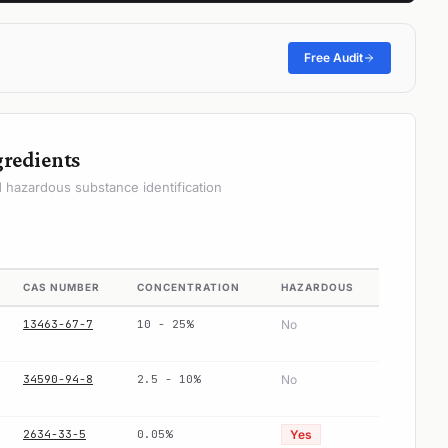
Free Audit
gredients
hazardous substance identification
CAS NUMBER
CONCENTRATION
HAZARDOUS
13463-67-7
10 - 25%
No
34590-94-8
2.5 - 10%
No
2634-33-5
0.05%
Yes