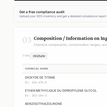
Get a free compliance audit
Upload your SDS inventory and get a detailed compliance report
03
Composition / Information on In
Chemical components, concentration ranges, and 
mixture
TYPE
CHEMICAL NAME
DIOXYDE DE TITANE
EC: 236-675-5
ETHER METHYLIQUE DU DIPROPYLENE GLYCOL
EC: 252-104-2
BENZISOTHIAZOLINONE