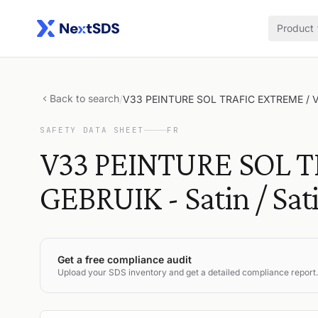
Product
Back to search
/
V33 PEINTURE SOL TRAFIC EXTREME / VLOE
SAFETY DATA SHEET
FR
V33 PEINTURE SOL 
GEBRUIK - Satin / Satij
Get a free compliance audit
Upload your SDS inventory and get a detailed compliance report.