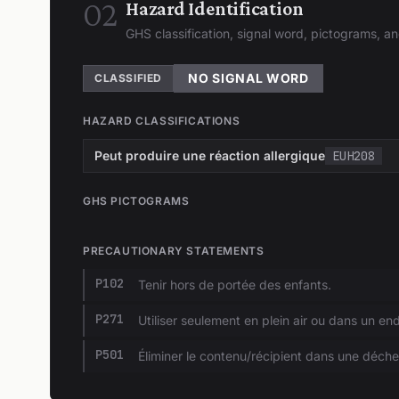
02
Hazard Identification
GHS classification, signal word, pictograms, 
NO SIGNAL WORD
CLASSIFIED
HAZARD CLASSIFICATIONS
Peut produire une réaction allergique
EUH208
GHS PICTOGRAMS
PRECAUTIONARY STATEMENTS
P102
Tenir hors de portée des enfants.
P271
Utiliser seulement en plein air ou dans un end
P501
Éliminer le contenu/récipient dans une déchett