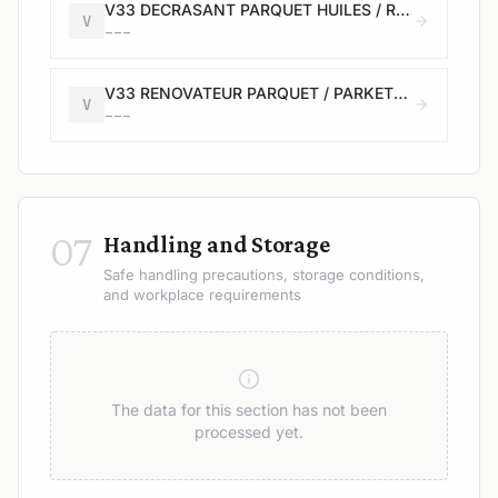
V33 DECRASANT PARQUET HUILES / REINIGER GEOLIED PARKET - 1L
V
---
V33 RENOVATEUR PARQUET / PARKETVERNIEUWER - Satin / Satijn - 1L
V
---
07
Handling and Storage
Safe handling precautions, storage conditions,
and workplace requirements
The data for this section has not been
processed yet.