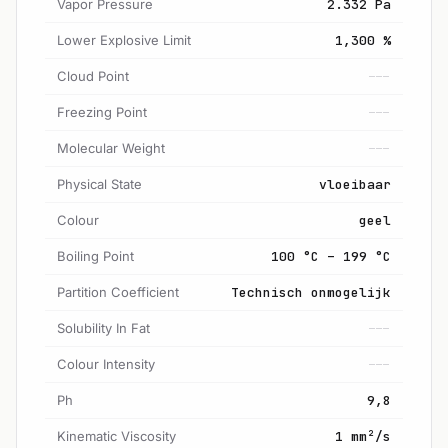
Vapor Pressure
2.332 Pa
Lower Explosive Limit
1,300 %
Cloud Point
---
Freezing Point
---
Molecular Weight
---
Physical State
vloeibaar
Colour
geel
Boiling Point
100 °C – 199 °C
Partition Coefficient
Technisch onmogelijk
Solubility In Fat
---
Colour Intensity
---
Ph
9,8
Kinematic Viscosity
1 mm²/s