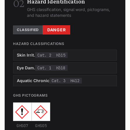
02
Hazard Identification
GHS classification, signal word, pictograms,
and hazard statements
DANGER
CLASSIFIED
HAZARD CLASSIFICATIONS
Skin Irrit.
Cat. 2
H315
Eye Dam.
Cat. 1
H318
Aquatic Chronic
Cat. 3
H412
GHS PICTOGRAMS
GHS07
GHS05