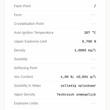
Flash Point
/
Form
---
Crystallisation Point
---
Auto Ignition Temperature
207 °C
Upper Explosive Limit
8,700 %
Density
1,0080 kg/l
Solubility
---
Softening Point
---
Voc Content
4,00 %; 40,804 g/l
Solubility In Water
volledig oplosbaar
Vapor Density
Technisch onmogelijk
Explosive Limits
---