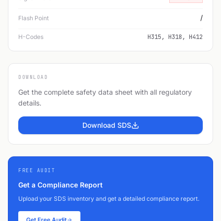
/
Flash Point
H-Codes
H315, H318, H412
DOWNLOAD
Get the complete safety data sheet with all regulatory
details.
Download SDS
FREE AUDIT
Get a Compliance Report
Upload your SDS inventory and get a detailed compliance report.
Get Free Audit