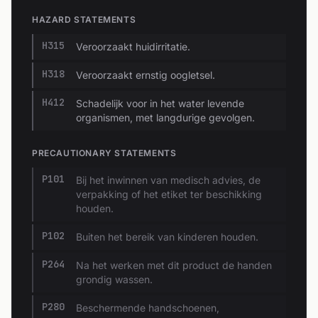
HAZARD STATEMENTS
H315
Veroorzaakt huidirritatie.
H318
Veroorzaakt ernstig oogletsel.
H412
Schadelijk voor in het water levende
organismen, met langdurige gevolgen.
PRECAUTIONARY STATEMENTS
P101
Bij het inwinnen van medisch advies, de
verpakking of het etiket ter beschikking
houden.
P102
Buiten het bereik van kinderen houden.
P264
Na het werken met dit product de handen
grondig wassen.
P280
Beschermende handschoenen,