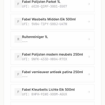
Fabel Polijsten Parket 1L
F
UFI: 6E28-Q1MF-3001-EG07
Fabel Wasbeits Midden Eik 500ml
F
UFI: 5V84-T1PY-S00J-U47W
Ruitenreiniger 1L
R
---
Fabel Polijsten modern meubels 250ml
F
UFI: SNFK-433D-H004-R7EX
Fabel vernieuwer antieek patina 250ml
F
---
Fabel Kleurbeits Lichte Eik 500ml
F
UFI: 8HPH-91WE-X00M-AGUX