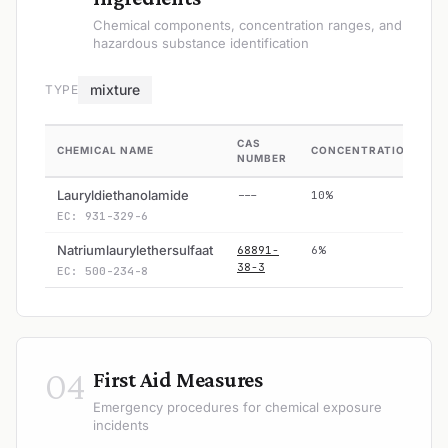
Chemical components, concentration ranges, and
hazardous substance identification
mixture
TYPE
CAS
CHEMICAL NAME
CONCENTRATION
H
NUMBER
Lauryldiethanolamide
---
10%
EC: 931-329-6
Natriumlaurylethersulfaat
68891-
6%
38-3
EC: 500-234-8
04
First Aid Measures
Emergency procedures for chemical exposure
incidents