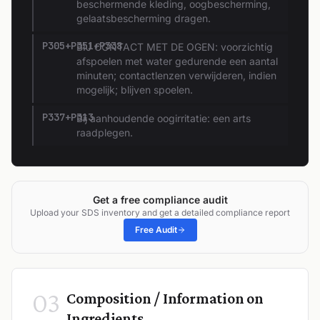
beschermende kleding, oogbescherming,
gelaatsbescherming dragen.
P305+P351+P338
BIJ CONTACT MET DE OGEN: voorzichtig
afspoelen met water gedurende een aantal
minuten; contactlenzen verwijderen, indien
mogelijk; blijven spoelen.
P337+P313
Bij aanhoudende oogirritatie: een arts
raadplegen.
Get a free compliance audit
Upload your SDS inventory and get a detailed compliance report
Free Audit
03
Composition / Information on
Ingredients