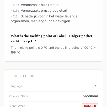
Veroorzaakt huidirritatie.
H315:
Veroorzaakt ernstig oogletsel.
H318:
Schadelijk voor in het water levende
H412:
organismen, met langdurige gevolgen.
What is the melting point of Fabel Reiniger parket
zachte zeep 1L?
The melting point is 0 °C and the boiling point is 100 °C –
199 °C.
QUICK REFERENCE
Language
NL
vloeibaar
Physical State
Signal Word
DANGER