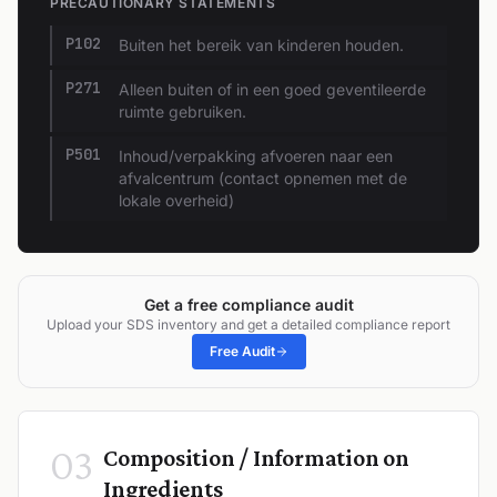
PRECAUTIONARY STATEMENTS
P102
Buiten het bereik van kinderen houden.
P271
Alleen buiten of in een goed geventileerde
ruimte gebruiken.
P501
Inhoud/verpakking afvoeren naar een
afvalcentrum (contact opnemen met de
lokale overheid)
Get a free compliance audit
Upload your SDS inventory and get a detailed compliance report
Free Audit
03
Composition / Information on
Ingredients