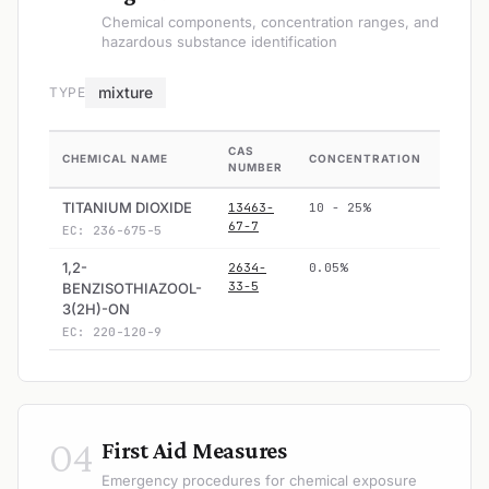
Chemical components, concentration ranges, and
hazardous substance identification
mixture
TYPE
CAS
CHEMICAL NAME
CONCENTRATION
HAZA
NUMBER
TITANIUM DIOXIDE
13463-
10 - 25%
No
67-7
EC: 236-675-5
1,2-
2634-
0.05%
Yes
33-5
BENZISOTHIAZOOL-
3(2H)-ON
EC: 220-120-9
04
First Aid Measures
Emergency procedures for chemical exposure