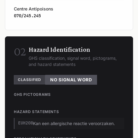
Centre Antipoisons
070/245.245
02
Hazard Identification
GHS classification, signal word, pictograms,
and hazard statements
NO SIGNAL WORD
CLASSIFIED
GHS PICTOGRAMS
HAZARD STATEMENTS
EUH208
Kan een allergische reactie veroorzaken.