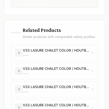
—
Related Products
Similar products with comparable safety profiles
V33 LASURE CHALET COLOR / HOUTBEITS TUINHUIS COLOR - Satin / Satijn - salar grey - 2,5L
V
---
V33 LASURE CHALET COLOR / HOUTBEITS TUINHUIS COLOR - Satin / Satijn - salar grey - 2,5L + 20%
V
---
V33 LASURE CHALET COLOR / HOUTBEITS TUINHUIS COLOR - Satin / Satijn - desert - 0,75L
V
---
V33 LASURE CHALET COLOR / HOUTBEITS TUINHUIS COLOR - Satin / Satijn - bizon - 0,75L
V