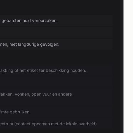
n gebarsten huid veroorzaken.
smen, met langdurige gevolgen.
akking of het etiket ter beschikking houden.
lakken, vonken, open vuur en andere
uimte gebruiken.
entrum (contact opnemen met de lokale overheid)