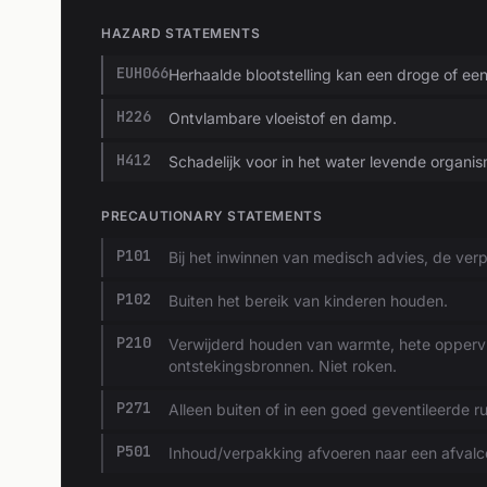
HAZARD STATEMENTS
EUH066
Herhaalde blootstelling kan een droge of ee
H226
Ontvlambare vloeistof en damp.
H412
Schadelijk voor in het water levende organi
PRECAUTIONARY STATEMENTS
P101
Bij het inwinnen van medisch advies, de verp
P102
Buiten het bereik van kinderen houden.
P210
Verwijderd houden van warmte, hete opperv
ontstekingsbronnen. Niet roken.
P271
Alleen buiten of in een goed geventileerde r
P501
Inhoud/verpakking afvoeren naar een afvalc