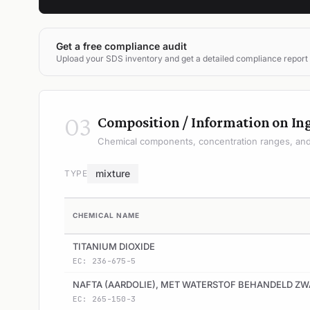
Get a free compliance audit
Upload your SDS inventory and get a detailed compliance report
03
Composition / Information on In
Chemical components, concentration ranges, and 
mixture
TYPE
CHEMICAL NAME
TITANIUM DIOXIDE
EC: 236-675-5
NAFTA (AARDOLIE), MET WATERSTOF BEHANDELD Z
EC: 265-150-3