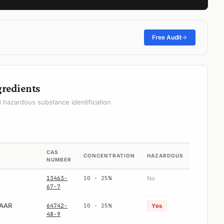
Free Audit
gredients
hazardous substance identification
CAS
CONCENTRATION
HAZARDOUS
NUMBER
13463-
10 - 25%
No
67-7
WAAR
64742-
10 - 25%
Yes
48-9