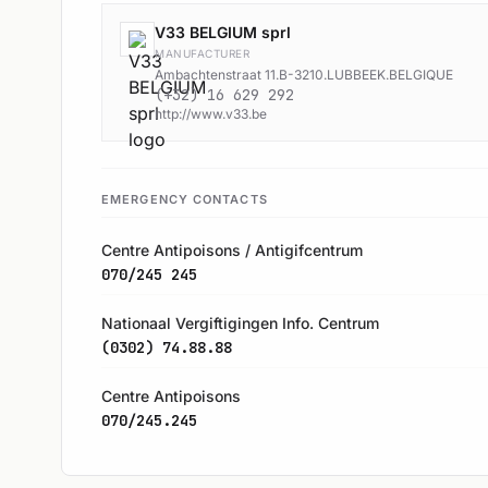
V33 BELGIUM sprl
MANUFACTURER
Ambachtenstraat 11.B-3210.LUBBEEK.BELGIQUE
(+32) 16 629 292
http://www.v33.be
EMERGENCY CONTACTS
Centre Antipoisons / Antigifcentrum
070/245 245
Nationaal Vergiftigingen Info. Centrum
(0302) 74.88.88
Centre Antipoisons
070/245.245