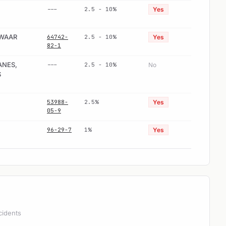
---
2.5 - 10%
Yes
ZWAAR
64742-
2.5 - 10%
Yes
82-1
ANES,
---
2.5 - 10%
No
S
53988-
2.5%
Yes
05-9
96-29-7
1%
Yes
cidents