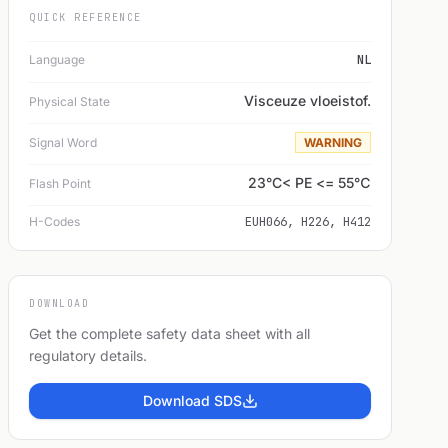
QUICK REFERENCE
Language
NL
Visceuze vloeistof.
Physical State
Signal Word
WARNING
23°C< PE <= 55℃
Flash Point
H-Codes
EUH066, H226, H412
DOWNLOAD
Get the complete safety data sheet with all
regulatory details.
Download SDS