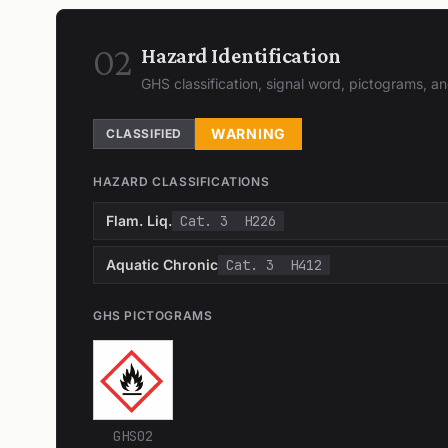
02
Hazard Identification
GHS classification, signal word, pictograms, 
WARNING
CLASSIFIED
HAZARD CLASSIFICATIONS
Flam. Liq.
Cat. 3
H226
Aquatic Chronic
Cat. 3
H412
GHS PICTOGRAMS
GHS02