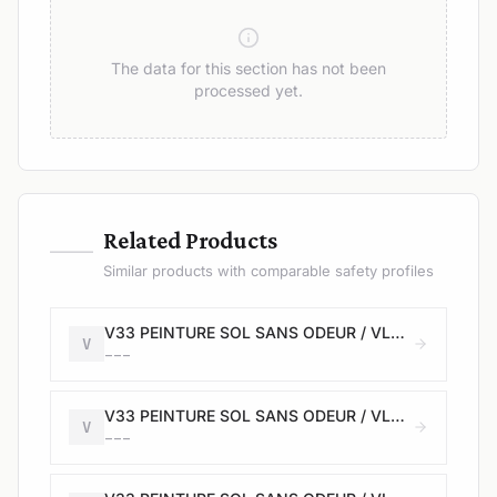
The data for this section has not been
processed yet.
—
Related Products
Similar products with comparable safety profiles
V33 PEINTURE SOL SANS ODEUR / VLOERVERF REUKLOOS - 2,5L - Satin / Satijn - carbone / carbon
V
---
V33 PEINTURE SOL SANS ODEUR / VLOERVERF REUKLOOS - 0,5L - Satin / Satijn - graphite / grafiet
V
---