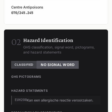
Centre Antipoisons
070/245.245
02
Hazard Identification
GHS classification, signal word, pictograms,
and hazard statements
NO SIGNAL WORD
CLASSIFIED
GHS PICTOGRAMS
HAZARD STATEMENTS
EUH208
Kan een allergische reactie veroorzaken.