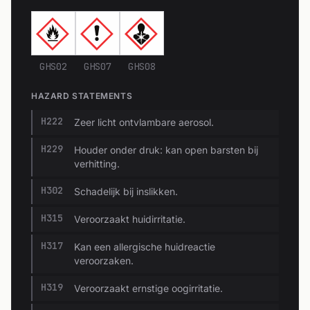
GHS02
GHS07
GHS08
HAZARD STATEMENTS
H222
Zeer licht ontvlambare aerosol.
H229
Houder onder druk: kan open barsten bij
verhitting.
H302
Schadelijk bij inslikken.
H315
Veroorzaakt huidirritatie.
H317
Kan een allergische huidreactie
veroorzaken.
H319
Veroorzaakt ernstige oogirritatie.