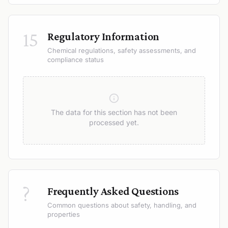
15
Regulatory Information
Chemical regulations, safety assessments, and
compliance status
The data for this section has not been
processed yet.
?
Frequently Asked Questions
Common questions about safety, handling, and
properties