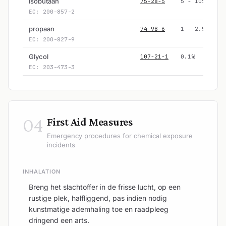
isobutaan
75-28-5
5 - 10%
EC: 200-857-2
propaan
74-98-6
1 - 2.5%
EC: 200-827-9
Glycol
107-21-1
0.1%
EC: 203-473-3
04
First Aid Measures
Emergency procedures for chemical exposure
incidents
INHALATION
Breng het slachtoffer in de frisse lucht, op een
rustige plek, halfliggend, pas indien nodig
kunstmatige ademhaling toe en raadpleeg
dringend een arts.