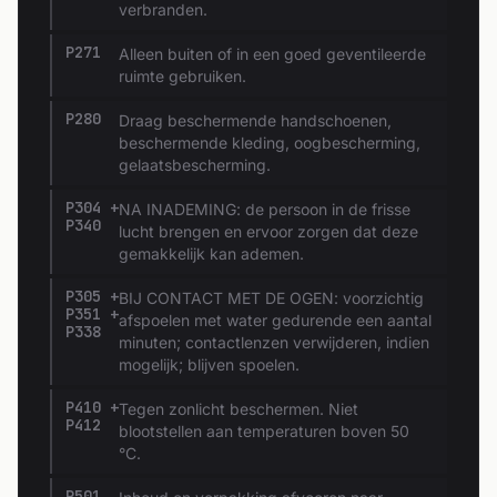
verbranden.
P271
Alleen buiten of in een goed geventileerde
ruimte gebruiken.
P280
Draag beschermende handschoenen,
beschermende kleding, oogbescherming,
gelaatsbescherming.
P304 +
NA INADEMING: de persoon in de frisse
P340
lucht brengen en ervoor zorgen dat deze
gemakkelijk kan ademen.
P305 +
BIJ CONTACT MET DE OGEN: voorzichtig
P351 +
afspoelen met water gedurende een aantal
P338
minuten; contactlenzen verwijderen, indien
mogelijk; blijven spoelen.
P410 +
Tegen zonlicht beschermen. Niet
P412
blootstellen aan temperaturen boven 50
°C.
P501