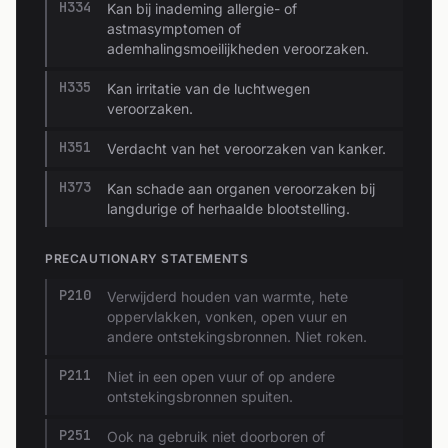
H334
Kan bij inademing allergie- of
astmasymptomen of
ademhalingsmoeilijkheden veroorzaken.
H335
Kan irritatie van de luchtwegen
veroorzaken.
H351
Verdacht van het veroorzaken van kanker.
H373
Kan schade aan organen veroorzaken bij
langdurige of herhaalde blootstelling.
PRECAUTIONARY STATEMENTS
P210
Verwijderd houden van warmte, hete
oppervlakken, vonken, open vuur en
andere ontstekingsbronnen. Niet roken.
P211
Niet in een open vuur of op andere
ontstekingsbronnen spuiten.
P251
Ook na gebruik niet doorboren of