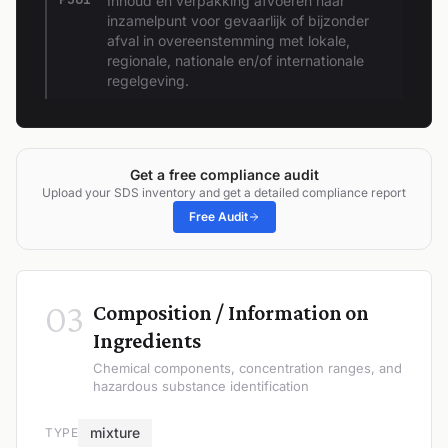
Inhoud en verpakking afvoeren naar
inzamelpunt voor gevaarlijk of bijzonder
afval in overeenstemming met lokale,
regionale, nationale en/of internationale
regelgeving.
Get a free compliance audit
Upload your SDS inventory and get a detailed compliance report
Free Audit
03
Composition / Information on
Ingredients
Chemical components, concentration ranges, and
hazardous substance identification
mixture
TYPE