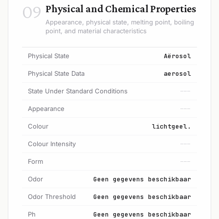
09
Physical and Chemical Properties
Appearance, physical state, melting point, boiling
point, and material characteristics
Physical State
Aërosol
Physical State Data
aerosol
State Under Standard Conditions
---
Appearance
---
Colour
lichtgeel.
Colour Intensity
---
Form
---
Odor
Geen gegevens beschikbaar
Odor Threshold
Geen gegevens beschikbaar
Ph
Geen gegevens beschikbaar