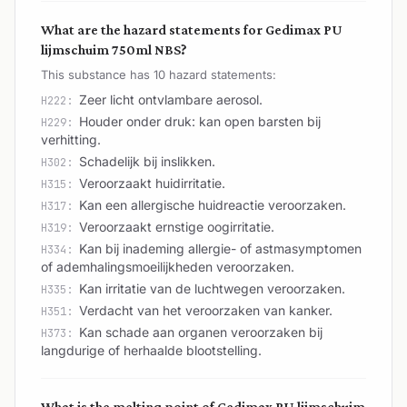
What are the hazard statements for Gedimax PU
lijmschuim 750ml NBS?
This substance has 10 hazard statements:
Zeer licht ontvlambare aerosol.
H222:
Houder onder druk: kan open barsten bij
H229:
verhitting.
Schadelijk bij inslikken.
H302:
Veroorzaakt huidirritatie.
H315:
Kan een allergische huidreactie veroorzaken.
H317:
Veroorzaakt ernstige oogirritatie.
H319:
Kan bij inademing allergie- of astmasymptomen
H334:
of ademhalingsmoeilijkheden veroorzaken.
Kan irritatie van de luchtwegen veroorzaken.
H335:
Verdacht van het veroorzaken van kanker.
H351:
Kan schade aan organen veroorzaken bij
H373:
langdurige of herhaalde blootstelling.
What is the melting point of Gedimax PU lijmschuim