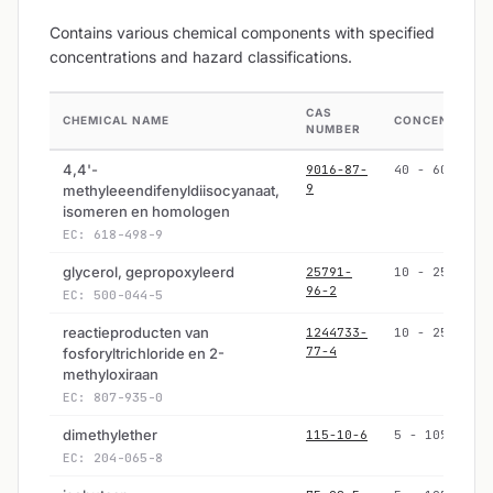
Contains various chemical components with specified
concentrations and hazard classifications.
CAS
CHEMICAL NAME
CONCENTRATI
NUMBER
4,4'-
9016-87-
40 - 60%
9
methyleeendifenyldiisocyanaat,
isomeren en homologen
EC: 618-498-9
glycerol, gepropoxyleerd
25791-
10 - 25%
96-2
EC: 500-044-5
reactieproducten van
1244733-
10 - 25%
77-4
fosforyltrichloride en 2-
methyloxiraan
EC: 807-935-0
dimethylether
115-10-6
5 - 10%
EC: 204-065-8