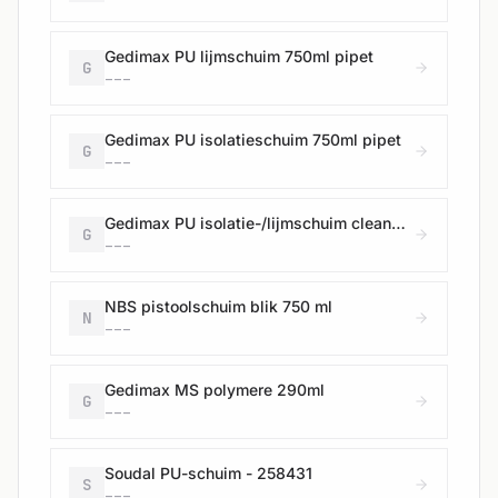
Gedimax PU lijmschuim 750ml pipet
G
---
Gedimax PU isolatieschuim 750ml pipet
G
---
Gedimax PU isolatie-/lijmschuim cleaner 500ml
G
---
NBS pistoolschuim blik 750 ml
N
---
Gedimax MS polymere 290ml
G
---
Soudal PU-schuim - 258431
S
---