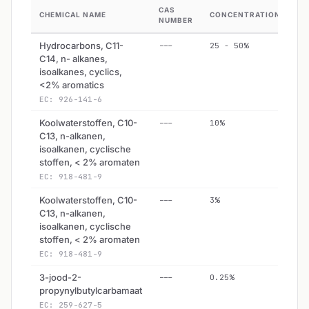
CAS
CHEMICAL NAME
CONCENTRATION
HA
NUMBER
Hydrocarbons, C11-
---
25 - 50%
Y
C14, n- alkanes,
isoalkanes, cyclics,
<2% aromatics
EC: 926-141-6
Koolwaterstoffen, C10-
---
10%
Y
C13, n-alkanen,
isoalkanen, cyclische
stoffen, < 2% aromaten
EC: 918-481-9
Koolwaterstoffen, C10-
---
3%
Y
C13, n-alkanen,
isoalkanen, cyclische
stoffen, < 2% aromaten
EC: 918-481-9
3-jood-2-
---
0.25%
Y
propynylbutylcarbamaat
EC: 259-627-5