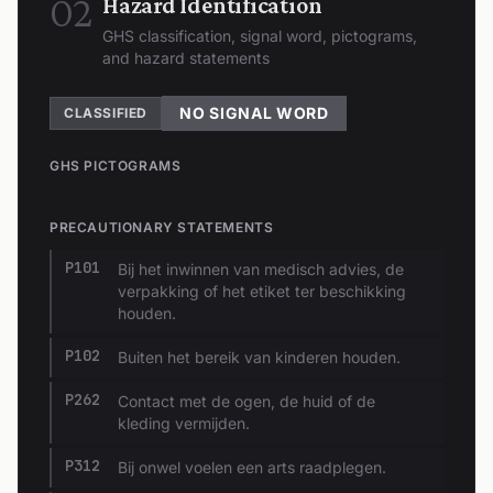
02
Hazard Identification
GHS classification, signal word, pictograms,
and hazard statements
NO SIGNAL WORD
CLASSIFIED
GHS PICTOGRAMS
PRECAUTIONARY STATEMENTS
P101
Bij het inwinnen van medisch advies, de
verpakking of het etiket ter beschikking
houden.
P102
Buiten het bereik van kinderen houden.
P262
Contact met de ogen, de huid of de
kleding vermijden.
P312
Bij onwel voelen een arts raadplegen.