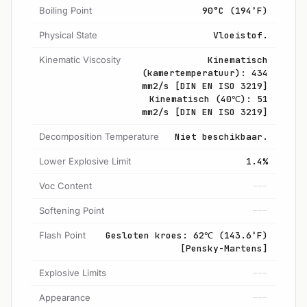
Boiling Point
90°C (194ºF)
Physical State
Vloeistof.
Kinematic Viscosity
Kinematisch
(kamertemperatuur): 434
mm2/s [DIN EN ISO 3219]
Kinematisch (40℃): 51
mm2/s [DIN EN ISO 3219]
Decomposition Temperature
Niet beschikbaar.
Lower Explosive Limit
1.4%
Voc Content
---
Softening Point
---
Flash Point
Gesloten kroes: 62℃ (143.6ºF)
[Pensky-Martens]
Explosive Limits
---
Appearance
---