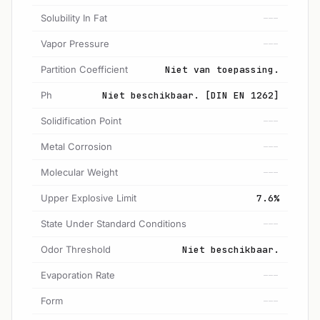
Solubility In Fat
---
Vapor Pressure
---
Partition Coefficient
Niet van toepassing.
Ph
Niet beschikbaar. [DIN EN 1262]
Solidification Point
---
Metal Corrosion
---
Molecular Weight
---
Upper Explosive Limit
7.6%
State Under Standard Conditions
---
Odor Threshold
Niet beschikbaar.
Evaporation Rate
---
Form
---