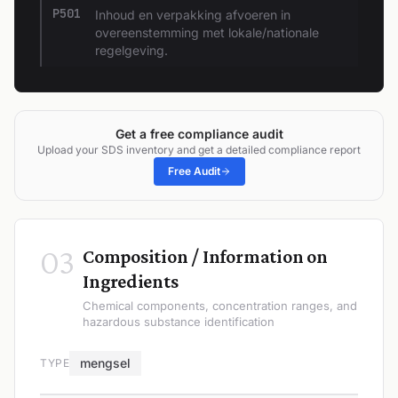
P501
Inhoud en verpakking afvoeren in
overeenstemming met lokale/nationale
regelgeving.
Get a free compliance audit
Upload your SDS inventory and get a detailed compliance report
Free Audit
03
Composition / Information on
Ingredients
Chemical components, concentration ranges, and
hazardous substance identification
mengsel
TYPE