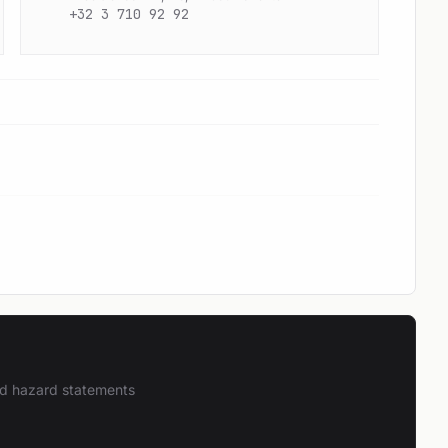
+32 3 710 92 92
and hazard statements