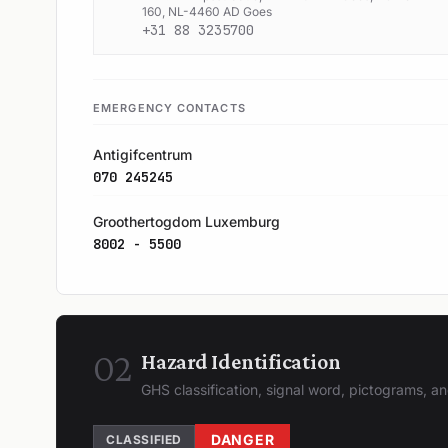
160, NL-4460 AD Goes
+31 88 3235700
EMERGENCY CONTACTS
Antigifcentrum
070 245245
Groothertogdom Luxemburg
8002 - 5500
02
Hazard Identification
GHS classification, signal word, pictograms, 
DANGER
CLASSIFIED