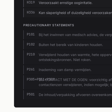
H319
Veroorzaakt ernstige oogirritatie.
H336
Kan slaperigheid of duizeligheid veroorzaken
PRECAUTIONARY STATEMENTS
P101
Bij het inwinnen van medisch advies, de verp
P102
Buiten het bereik van kinderen houden.
P210
Verwijderd houden van warmte, hete opperv
ontstekingsbronnen. Niet roken.
P261
Inademing van damp vermijden.
P305+P351+P338
BIJ CONTACT MET DE OGEN: voorzichtig afs
contactlenzen verwijderen, indien mogelijk; b
P501
De inhoud/verpakking afvoeren overeenkomst