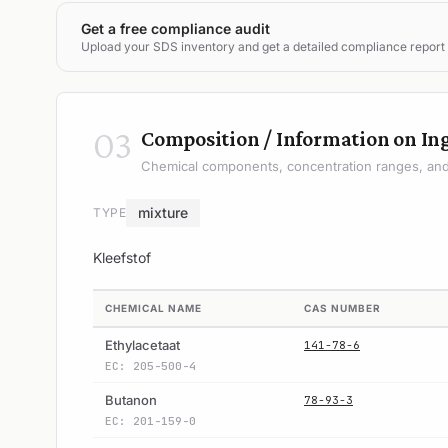
Get a free compliance audit
Upload your SDS inventory and get a detailed compliance report
03
Composition / Information on In
Chemical components, concentration ranges, and 
mixture
TYPE
Kleefstof
CHEMICAL NAME
CAS NUMBER
Ethylacetaat
141-78-6
EC: 205-500-4
Butanon
78-93-3
EC: 201-159-0