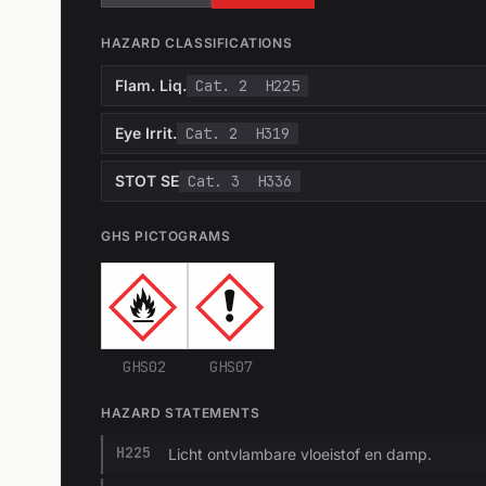
HAZARD CLASSIFICATIONS
Flam. Liq.
Cat. 2
H225
Eye Irrit.
Cat. 2
H319
STOT SE
Cat. 3
H336
GHS PICTOGRAMS
GHS02
GHS07
HAZARD STATEMENTS
H225
Licht ontvlambare vloeistof en damp.