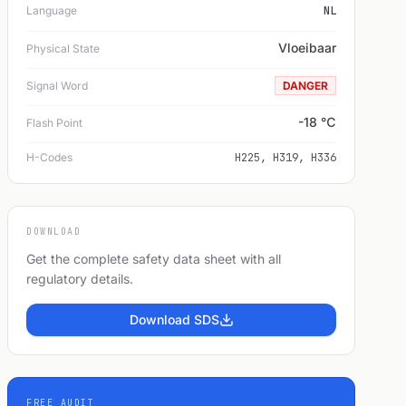
Language
NL
Vloeibaar
Physical State
Signal Word
DANGER
-18 ℃
Flash Point
H-Codes
H225, H319, H336
DOWNLOAD
Get the complete safety data sheet with all
regulatory details.
Download SDS
FREE AUDIT