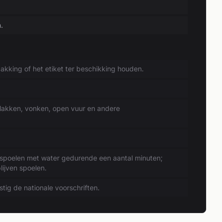
.
akking of het etiket ter beschikking houden.
lakken, vonken, open vuur en andere
poelen met water gedurende een aantal minuten;
lijven spoelen.
ig de nationale voorschriften.