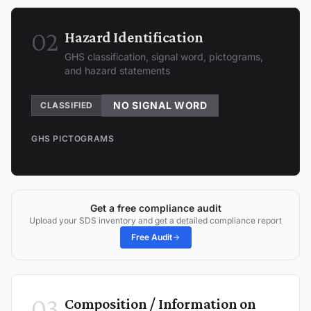
02
Hazard Identification
GHS classification, signal word, pictograms,
and hazard statements
NO SIGNAL WORD
CLASSIFIED
GHS PICTOGRAMS
Get a free compliance audit
Upload your SDS inventory and get a detailed compliance report
Free Audit
03
Composition / Information on