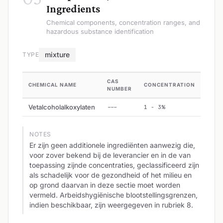
Ingredients
Chemical components, concentration ranges, and
hazardous substance identification
mixture
TYPE
CAS
CHEMICAL NAME
CONCENTRATION
HAZ
NUMBER
Vetalcoholalkoxylaten
---
1 - 3%
Yes
NOTES
Er zijn geen additionele ingrediënten aanwezig die,
voor zover bekend bij de leverancier en in de van
toepassing zijnde concentraties, geclassificeerd zijn
als schadelijk voor de gezondheid of het milieu en
op grond daarvan in deze sectie moet worden
vermeld. Arbeidshygiënische blootstellingsgrenzen,
indien beschikbaar, zijn weergegeven in rubriek 8.