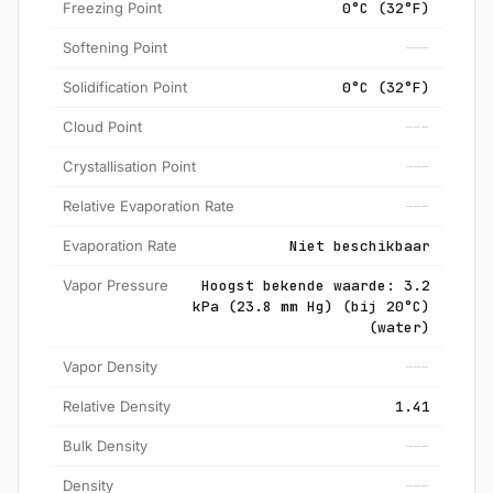
Freezing Point
0°C (32°F)
Softening Point
---
Solidification Point
0°C (32°F)
Cloud Point
---
Crystallisation Point
---
Relative Evaporation Rate
---
Evaporation Rate
Niet beschikbaar
Vapor Pressure
Hoogst bekende waarde: 3.2
kPa (23.8 mm Hg) (bij 20°C)
(water)
Vapor Density
---
Relative Density
1.41
Bulk Density
---
Density
---