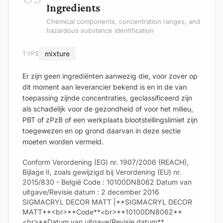
Ingredients
Chemical components, concentration ranges, and
hazardous substance identification
mixture
TYPE
Er zijn geen ingrediënten aanwezig die, voor zover op
dit moment aan leverancier bekend is en in de van
toepassing zijnde concentraties, geclassificeerd zijn
als schadelijk voor de gezondheid of voor het milieu,
PBT of zPzB of een werkplaats blootstellingslimiet zijn
toegewezen en op grond daarvan in deze sectie
moeten worden vermeld.
Conform Verordening (EG) nr. 1907/2006 (REACH),
Bijlage II, zoals gewijzigd bij Verordening (EU) nr.
2015/830 - België Code : 10100DN8062 Datum van
uitgave/Revisie datum : 2 december 2016
SIGMACRYL DECOR MATT |**SIGMACRYL DECOR
MATT**<br>**Code**<br>**10100DN8062**
<br>**Datum van uitgave/Revisie datum**