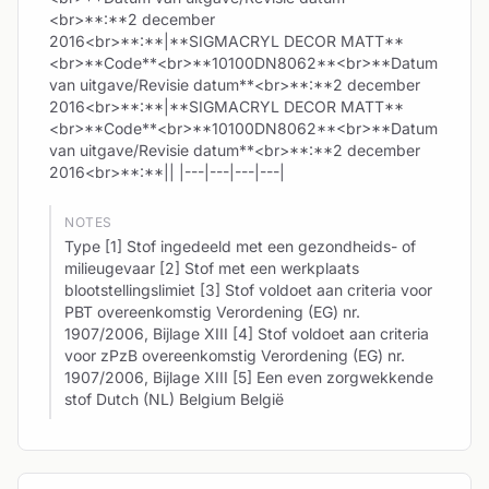
<br>**:**2 december
2016<br>**:**|**SIGMACRYL DECOR MATT**
<br>**Code**<br>**10100DN8062**<br>**Datum
van uitgave/Revisie datum**<br>**:**2 december
2016<br>**:**|**SIGMACRYL DECOR MATT**
<br>**Code**<br>**10100DN8062**<br>**Datum
van uitgave/Revisie datum**<br>**:**2 december
2016<br>**:**|| |---|---|---|---|
NOTES
Type [1] Stof ingedeeld met een gezondheids- of
milieugevaar [2] Stof met een werkplaats
blootstellingslimiet [3] Stof voldoet aan criteria voor
PBT overeenkomstig Verordening (EG) nr.
1907/2006, Bijlage XIII [4] Stof voldoet aan criteria
voor zPzB overeenkomstig Verordening (EG) nr.
1907/2006, Bijlage XIII [5] Een even zorgwekkende
stof Dutch (NL) Belgium België