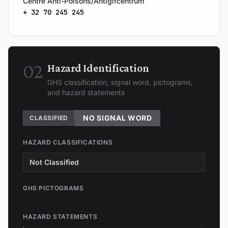
Centre Anti-Poisons/Antigifcentrum
+ 32 70 245 245
02
Hazard Identification
GHS classification, signal word, pictograms,
and hazard statements
NO SIGNAL WORD
CLASSIFIED
HAZARD CLASSIFICATIONS
Not Classified
GHS PICTOGRAMS
HAZARD STATEMENTS