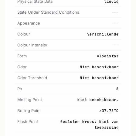
Physical State Data
liquid
State Under Standard Conditions
---
Appearance
---
Colour
Verschillende
Colour Intensity
---
Form
vloeistof
Odor
Niet beschikbaar
Odor Threshold
Niet beschikbaar
Ph
8
Melting Point
Niet beschikbaar.
Boiling Point
>37.78°C
Flash Point
Gesloten kroes: Niet van
toepassing