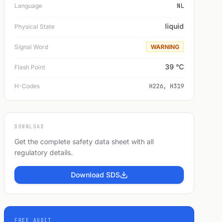
Language
NL
liquid
Physical State
Signal Word
WARNING
39 °C
Flash Point
H-Codes
H226, H319
DOWNLOAD
Get the complete safety data sheet with all
regulatory details.
Download SDS
FREE AUDIT