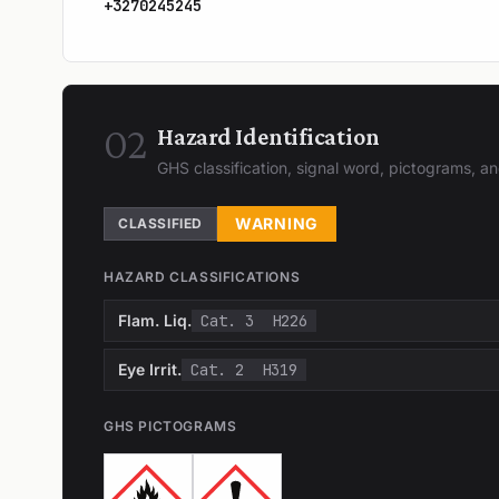
+3270245245
02
Hazard Identification
GHS classification, signal word, pictograms, 
WARNING
CLASSIFIED
HAZARD CLASSIFICATIONS
Flam. Liq.
Cat. 3
H226
Eye Irrit.
Cat. 2
H319
GHS PICTOGRAMS