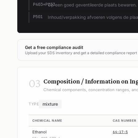
P403+P233
Op een goed geventileerde plaats bewaren.
P501
Inhoud/verpakking afvoeren volgens de plaats
Get a free compliance audit
Upload your SDS inventory and get a detailed compliance report
03
Composition / Information on In
Chemical components, concentration ranges, and 
mixture
TYPE
CHEMICAL NAME
CAS NUMBER
Ethanol
64-17-5