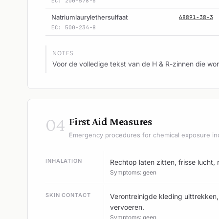
EC: 200-578-6
Natriumlaurylethersulfaat
68891-38-3
EC: 500-234-8
NOTES
Voor de volledige tekst van de H & R-zinnen die wor
04
First Aid Measures
Emergency procedures for chemical exposure in
INHALATION
Rechtop laten zitten, frisse lucht,
Symptoms: geen
SKIN CONTACT
Verontreinigde kleding uittrekken
vervoeren.
Symptoms: geen