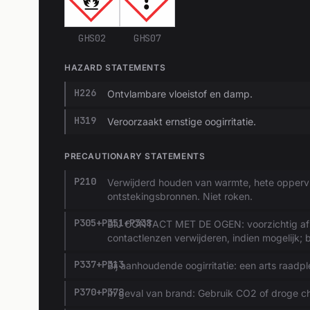
GHS02
GHS07
HAZARD STATEMENTS
H226
Ontvlambare vloeistof en damp.
H319
Veroorzaakt ernstige oogirritatie.
PRECAUTIONARY STATEMENTS
P210
Verwijderd houden van warmte, hete opperv
ontstekingsbronnen. Niet roken.
P305+P351+P338
BIJ CONTACT MET DE OGEN: voorzichtig afs
contactlenzen verwijderen, indien mogelijk; b
P337+P313
Bij aanhoudende oogirritatie: een arts raadp
P370+P378
In geval van brand: Gebruik CO2 of droge c