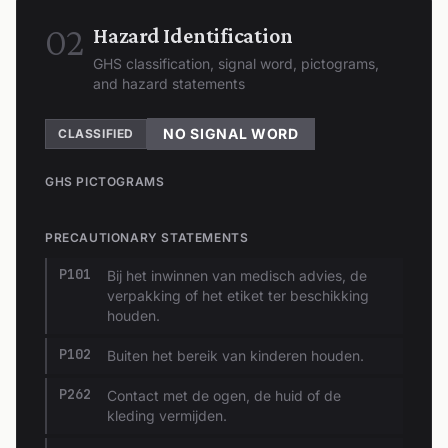
02
Hazard Identification
GHS classification, signal word, pictograms,
and hazard statements
NO SIGNAL WORD
CLASSIFIED
GHS PICTOGRAMS
PRECAUTIONARY STATEMENTS
P101
Bij het inwinnen van medisch advies, de
verpakking of het etiket ter beschikking
houden.
P102
Buiten het bereik van kinderen houden.
P262
Contact met de ogen, de huid of de
kleding vermijden.