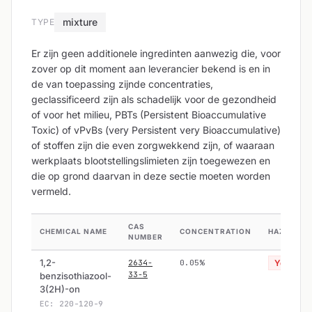
mixture
TYPE
Er zijn geen additionele ingredinten aanwezig die, voor
zover op dit moment aan leverancier bekend is en in
de van toepassing zijnde concentraties,
geclassificeerd zijn als schadelijk voor de gezondheid
of voor het milieu, PBTs (Persistent Bioaccumulative
Toxic) of vPvBs (very Persistent very Bioaccumulative)
of stoffen zijn die even zorgwekkend zijn, of waaraan
werkplaats blootstellingslimieten zijn toegewezen en
die op grond daarvan in deze sectie moeten worden
vermeld.
CAS
CHEMICAL NAME
CONCENTRATION
HAZARDO
NUMBER
1,2-
2634-
0.05%
Yes
33-5
benzisothiazool-
3(2H)-on
EC: 220-120-9