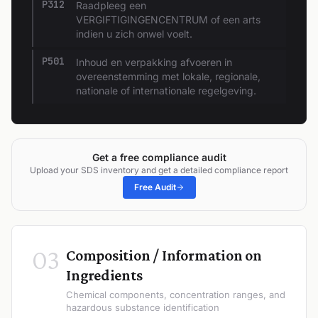
P312
Raadpleeg een
VERGIFTIGINGENCENTRUM of een arts
indien u zich onwel voelt.
P501
Inhoud en verpakking afvoeren in
overeenstemming met lokale, regionale,
nationale of internationale regelgeving.
Get a free compliance audit
Upload your SDS inventory and get a detailed compliance report
Free Audit
03
Composition / Information on
Ingredients
Chemical components, concentration ranges, and
hazardous substance identification