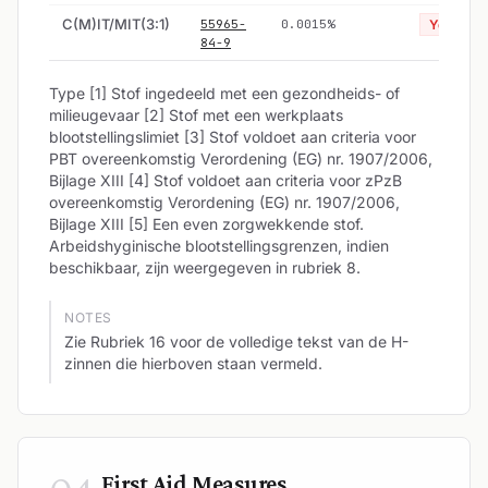
C(M)IT/MIT(3:1)
55965-
0.0015%
Yes
84-9
Type [1] Stof ingedeeld met een gezondheids- of
milieugevaar [2] Stof met een werkplaats
blootstellingslimiet [3] Stof voldoet aan criteria voor
PBT overeenkomstig Verordening (EG) nr. 1907/2006,
Bijlage XIII [4] Stof voldoet aan criteria voor zPzB
overeenkomstig Verordening (EG) nr. 1907/2006,
Bijlage XIII [5] Een even zorgwekkende stof.
Arbeidshyginische blootstellingsgrenzen, indien
beschikbaar, zijn weergegeven in rubriek 8.
NOTES
Zie Rubriek 16 voor de volledige tekst van de H-
zinnen die hierboven staan vermeld.
First Aid Measures