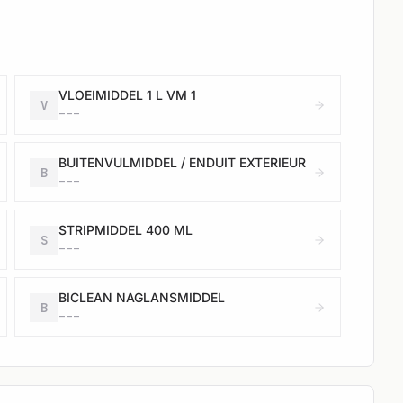
VLOEIMIDDEL 1 L VM 1
V
---
BUITENVULMIDDEL / ENDUIT EXTERIEUR
B
---
STRIPMIDDEL 400 ML
S
---
BICLEAN NAGLANSMIDDEL
B
---