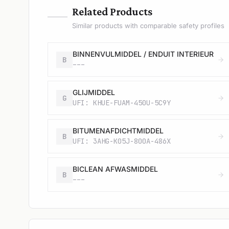
—
Related Products
Similar products with comparable safety profiles
BINNENVULMIDDEL / ENDUIT INTERIEUR
B
---
GLIJMIDDEL
G
UFI: KHUE-FUAM-450U-5C9Y
BITUMENAFDICHTMIDDEL
B
UFI: 3AHG-K05J-800A-486X
BICLEAN AFWASMIDDEL
B
---