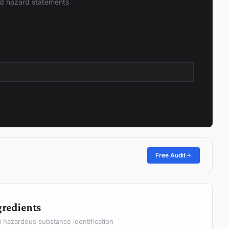
and hazard statements
Free Audit
gredients
hazardous substance identification