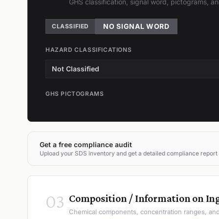
GHS classification, signal word, pictograms, 
NO SIGNAL WORD
CLASSIFIED
HAZARD CLASSIFICATIONS
Not Classified
GHS PICTOGRAMS
Get a free compliance audit
Upload your SDS inventory and get a detailed compliance report
03
Composition / Information on In
Chemical components, concentration ranges, and 