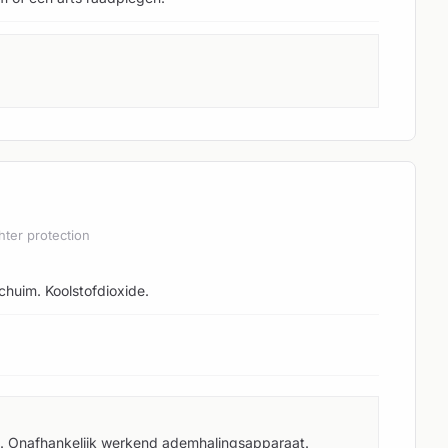
hter protection
chuim. Koolstofdioxide.
en. Onafhankelijk werkend ademhalingsapparaat.