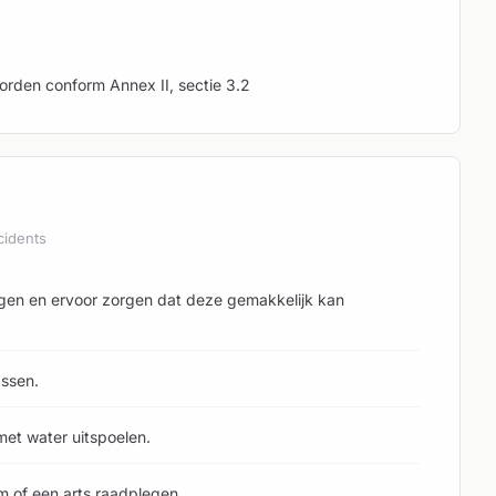
orden conform Annex II, sectie 3.2
cidents
engen en ervoor zorgen dat deze gemakkelijk kan
assen.
et water uitspoelen.
um of een arts raadplegen.