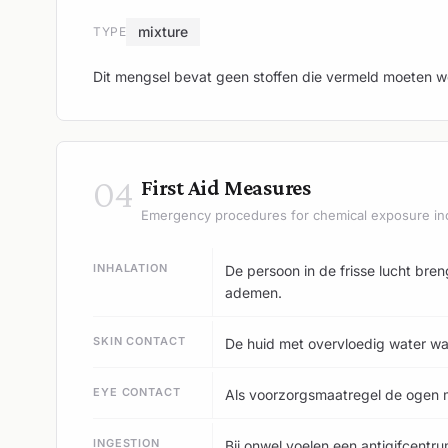
mixture
TYPE
Dit mengsel bevat geen stoffen die vermeld moeten w
04
First Aid Measures
Emergency procedures for chemical exposure in
INHALATION
De persoon in de frisse lucht br
ademen.
SKIN CONTACT
De huid met overvloedig water w
EYE CONTACT
Als voorzorgsmaatregel de ogen m
INGESTION
Bij onwel voelen een antigifcentr