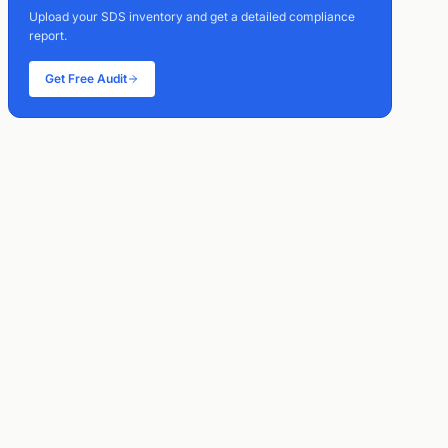
Upload your SDS inventory and get a detailed compliance
report.
Get Free Audit