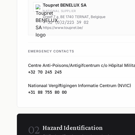
Toupret BENELUX SA
NATIONAL SUPPLIER
Dreef 7 a, BE 1740 TERNAT, Belgique
+ 32 (0)2/223 39 02
https://www.toupret.be/
EMERGENCY CONTACTS
Centre Anti-Poisons/Antigifcentrum c/o Hôpital Milita
+32 70 245 245
Nationaal Vergiftigingen Informatie Centrum (NVIC)
+31 88 755 80 00
02
Hazard Identification