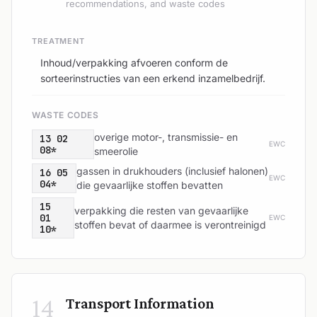
recommendations, and waste codes
TREATMENT
Inhoud/verpakking afvoeren conform de
sorteerinstructies van een erkend inzamelbedrijf.
WASTE CODES
overige motor-, transmissie- en
13 02
EWC
08*
smeerolie
gassen in drukhouders (inclusief halonen)
16 05
EWC
04*
die gevaarlijke stoffen bevatten
15
verpakking die resten van gevaarlijke
01
EWC
stoffen bevat of daarmee is verontreinigd
10*
14
Transport Information