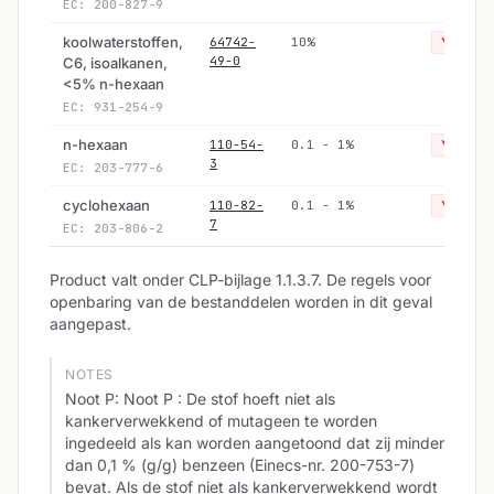
EC: 200-827-9
koolwaterstoffen,
64742-
10%
Yes
49-0
C6, isoalkanen,
<5% n-hexaan
EC: 931-254-9
n-hexaan
110-54-
0.1 - 1%
Yes
3
EC: 203-777-6
cyclohexaan
110-82-
0.1 - 1%
Yes
7
EC: 203-806-2
Product valt onder CLP-bijlage 1.1.3.7. De regels voor
openbaring van de bestanddelen worden in dit geval
aangepast.
NOTES
Noot P: Noot P : De stof hoeft niet als
kankerverwekkend of mutageen te worden
ingedeeld als kan worden aangetoond dat zij minder
dan 0,1 % (g/g) benzeen (Einecs-nr. 200-753-7)
bevat. Als de stof niet als kankerverwekkend wordt