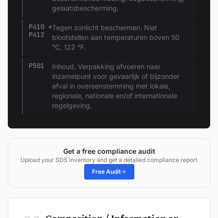
gelaatsbescherming.
P410 +
Tegen zonlicht beschermen. Niet
P412
blootstellen aan temperaturen boven 50
°C, 122 °F.
P501
Inhoud, Verpakking afvoeren naar
inzamelpunt voor gevaarlijk of bijzonder
afval in overeenstemming met lokale,
regionale, nationale en/of internationale
regelgeving.
Get a free compliance audit
Upload your SDS inventory and get a detailed compliance report
Free Audit