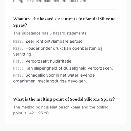
mengsel : Smeermiddelen en additieven
What are the hazard statements for Soudal Silicone
Spray?
This substance has 5 hazard statements:
Zeer licht ontvlambare aerosol.
H222:
Houder onder druk: kan openbarsten bij
H229:
verhitting.
Veroorzaakt huidirritatie.
H315:
Kan slaperigheid of duizeligheid veroorzaken.
H336:
Schadelijk voor in het water levende
H412:
organismen, met langdurige gevolgen.
What is the melting point of Soudal Silicone Spray?
The melting point is Niet beschikbaar and the boiling
point is -42 – 95 °C.