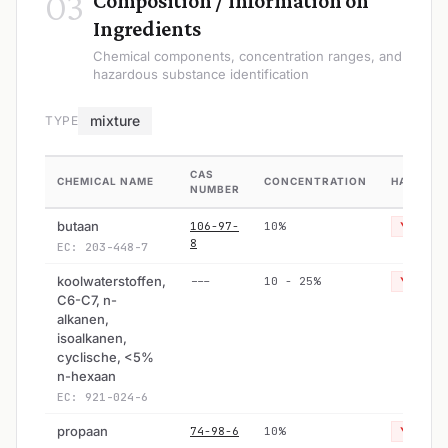
03
Composition / Information on
Ingredients
Chemical components, concentration ranges, and
hazardous substance identification
mixture
TYPE
CAS
CHEMICAL NAME
CONCENTRATION
HAZARDO
NUMBER
butaan
106-97-
10%
Yes
8
EC: 203-448-7
koolwaterstoffen,
---
10 - 25%
Yes
C6-C7, n-
alkanen,
isoalkanen,
cyclische, <5%
n-hexaan
EC: 921-024-6
propaan
74-98-6
10%
Yes