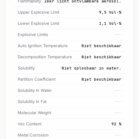
Flammability
Zeer licht ontvlambare aerosol.
Upper Explosive Limit
9,5 Vol-%
Lower Explosive Limit
1,1 Vol-%
Explosive Limits
---
Auto Ignition Temperature
Niet beschikbaar
Decomposition Temperature
Niet beschikbaar
Solubility
Niet oplosbaar in water.
Partition Coefficient
Niet beschikbaar
Solubility In Water
---
Solubility In Fat
---
Molecular Weight
---
Voc Content
92 %
Metal Corrosion
---