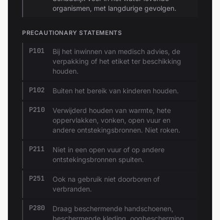
organismen, met langdurige gevolgen.
PRECAUTIONARY STATEMENTS
P101
Bij het inwinnen van medisch advies, de
verpakking of het etiket ter beschikking
houden.
P102
Buiten het bereik van kinderen houden.
P210
Verwijderd houden van warmte, hete
oppervlakken, vonken, open vuur en
andere ontstekingsbronnen. Niet roken.
P211
Niet in een open vuur of op andere
ontstekingsbronnen spuiten.
P251
Ook na gebruik niet doorboren of
verbranden.
P280
Draag beschermende handschoenen,
beschermende kleding, oogbescherming,