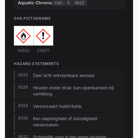
Aquatic Chronic
Cat. 3
H412
GHS PICTOGRAMS
GHS02
GHS07
HAZARD STATEMENTS
H222
Zeer licht ontvlambare aerosol.
H229
Houder onder druk: kan openbarsten bij
verhitting.
H315
Veroorzaakt huidirritatie.
H336
Kan slaperigheid of duizeligheid
veroorzaken.
H412
Schadelijk voor in het water levende