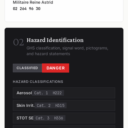
Militaire Reine Astrid
02 264 96 30
02
Hazard Identification
GHS classification, signal word, pictograms,
and hazard statements
DANGER
CLASSIFIED
HAZARD CLASSIFICATIONS
Aerosol
Cat. 1
H222
Skin Irrit.
Cat. 2
H315
STOT SE
Cat. 3
H336