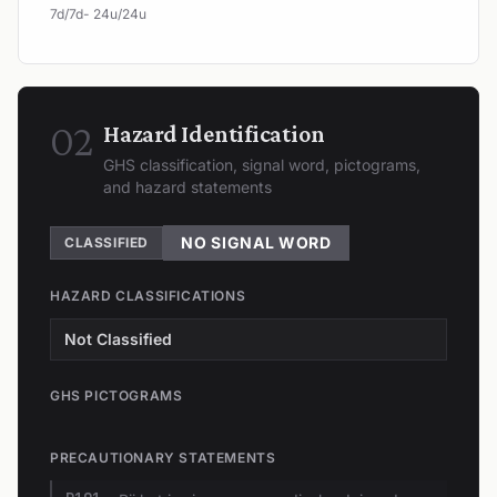
7d/7d- 24u/24u
02
Hazard Identification
GHS classification, signal word, pictograms,
and hazard statements
NO SIGNAL WORD
CLASSIFIED
HAZARD CLASSIFICATIONS
Not Classified
GHS PICTOGRAMS
PRECAUTIONARY STATEMENTS