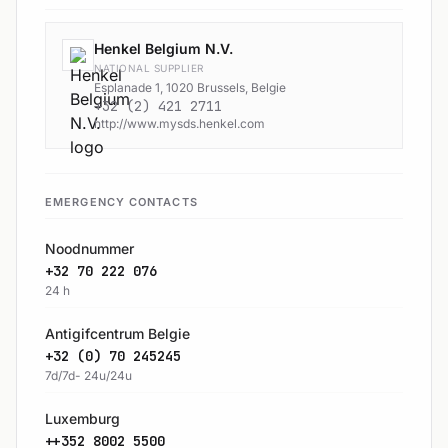
Henkel Belgium N.V.
NATIONAL SUPPLIER
Esplanade 1, 1020 Brussels, Belgie
+32 (2) 421 2711
http://www.mysds.henkel.com
EMERGENCY CONTACTS
Noodnummer
+32 70 222 076
24 h
Antigifcentrum Belgie
+32 (0) 70 245245
7d/7d- 24u/24u
Luxemburg
++352 8002 5500