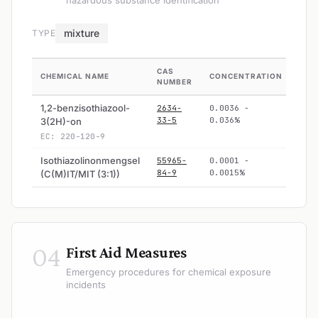
mixture
TYPE
CAS
CHEMICAL NAME
CONCENTRATION
HAZ
NUMBER
1,2-benzisothiazool-
2634-
0.0036 -
Ye
33-5
0.036%
3(2H)-on
EC: 220-120-9
Isothiazolinonmengsel
55965-
0.0001 -
Ye
84-9
0.0015%
(C(M)IT/MIT (3:1))
04
First Aid Measures
Emergency procedures for chemical exposure
incidents