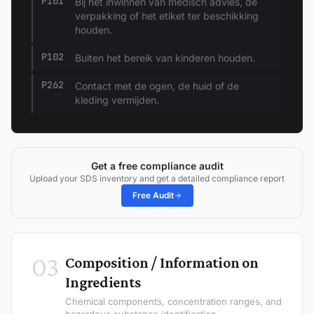
P101
Bij het inwinnen van medisch advies, de
verpakking of het etiket ter beschikking
houden.
P102
Buiten het bereik van kinderen houden.
P262
Contact met de ogen, de huid of de
kleding vermijden.
Get a free compliance audit
Upload your SDS inventory and get a detailed compliance report
Free Audit
03
Composition / Information on
Ingredients
Chemical components, concentration ranges, and
hazardous substance identification