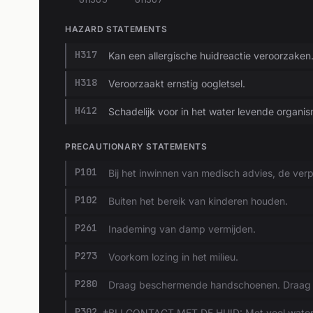
HAZARD STATEMENTS
H317
Kan een allergische huidreactie veroorzaken
H318
Veroorzaakt ernstig oogletsel.
H412
Schadelijk voor in het water levende organi
PRECAUTIONARY STATEMENTS
P101
Bij het inwinnen van medisch advies, de verp
P102
Buiten het bereik van kinderen houden.
P261
Inademing van damp vermijden.
P273
Voorkom lozing in het milieu.
P280
Draag beschermende handschoenen. Draag o
P302 +
BIJ CONTACT MET DE HUID: Met veel water