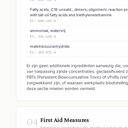
Fatty acids, C18-unsatd., dimers, oligomeric reaction p
with tall-oil fatty acids and triethylenetetramine
EC: 500-191-5
ammoniak, watervrij
EC: 231-635-3
maleïnezuuranhydride
EC: 203-571-6
Er zijn geen additionele ingrediënten aanwezig die, v
van toepassing zijnde concentraties, geclassificeerd zi
PBTs (Persistent Bioaccumulative Toxic) of vPvBs (very
zorgwekkend zijn, of waaraan werkplaats blootstellin
deze sectie moeten worden vermeld.
04
First Aid Measures
Emergency procedures for chemical exposure in