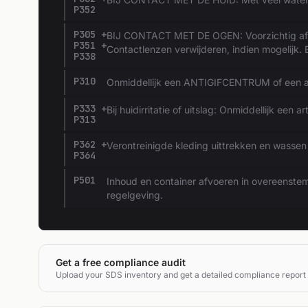
P352
P305 +
BIJ CONTACT MET DE OGEN: Voorzichtig afs
P351 +
Contactlenzen verwijderen, indien mogelijk. B
P338
P310
Onmiddellijk een ANTIGIFCENTRUM of een a
P333 +
Bij huidirritatie of uitslag: Onmiddellijk een a
P313
P362 +
Verontreinigde kleding uittrekken en wassen
P364
P501
Inhoud en container afvoeren in overeenstemm
regelgeving.
Get a free compliance audit
Upload your SDS inventory and get a detailed compliance report