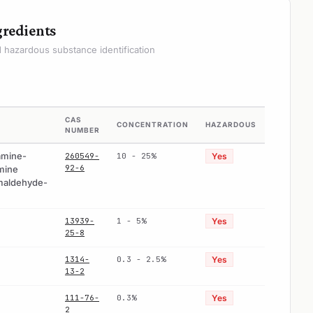
gredients
hazardous substance identification
CAS
CONCENTRATION
HAZARDOUS
NUMBER
amine-
260549-
10 - 25%
Yes
92-6
amine
rmaldehyde-
13939-
1 - 5%
Yes
25-8
1314-
0.3 - 2.5%
Yes
13-2
111-76-
0.3%
Yes
2