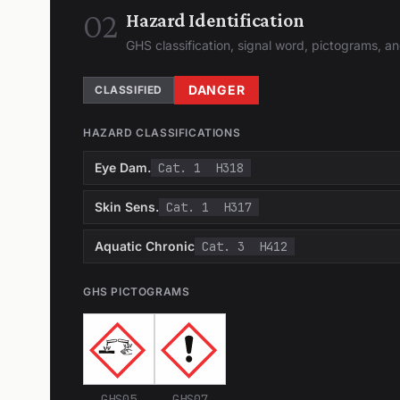
02
Hazard Identification
GHS classification, signal word, pictograms, 
DANGER
CLASSIFIED
HAZARD CLASSIFICATIONS
Eye Dam.
Cat. 1
H318
Skin Sens.
Cat. 1
H317
Aquatic Chronic
Cat. 3
H412
GHS PICTOGRAMS
GHS05
GHS07