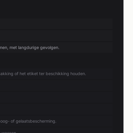
.
smen, met langdurige gevolgen.
akking of het etiket ter beschikking houden.
og- of gelaatsbescherming.
 wassen.