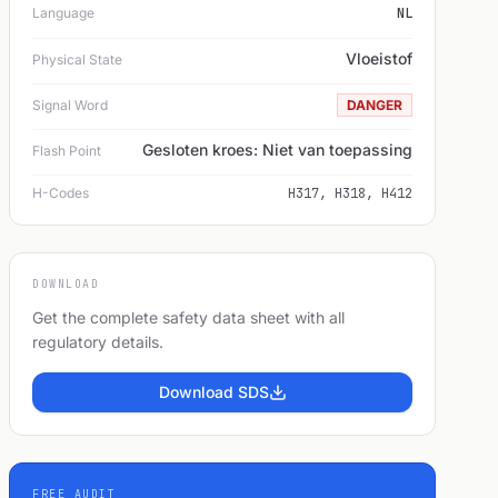
Language
NL
Vloeistof
Physical State
Signal Word
DANGER
Gesloten kroes: Niet van toepassing
Flash Point
H-Codes
H317, H318, H412
DOWNLOAD
Get the complete safety data sheet with all
regulatory details.
Download SDS
FREE AUDIT