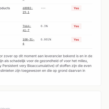
roducts
68082-
---
Yes
29-1
7664-
0.3%
Yes
41-7
108-31-
0.001%
Yes
6
oor zover op dit moment aan leverancier bekend is en in de
jn als schadelijk voor de gezondheid of voor het milieu,
 Persistent very Bioaccumulative) of stoffen zijn die even
gslimieten zijn toegewezen en die op grond daarvan in
cidents