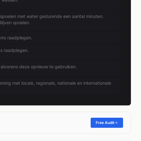
poelen met water gedurende een aantal minuten.
lijven spoelen.
rts raadplegen.
rts raadplegen.
 alvorens deze opnieuw te gebruiken.
ing met locale, regionale, nationale en internationale
Free Audit