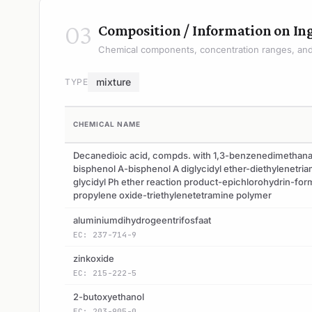
03
Composition / Information on In
Chemical components, concentration ranges, and 
mixture
TYPE
CHEMICAL NAME
Decanedioic acid, compds. with 1,3-benzenedimethan
bisphenol A-bisphenol A diglycidyl ether-diethylenetri
glycidyl Ph ether reaction product-epichlorohydrin-fo
propylene oxide-triethylenetetramine polymer
aluminiumdihydrogeentrifosfaat
EC: 237-714-9
zinkoxide
EC: 215-222-5
2-butoxyethanol
EC: 203-905-0