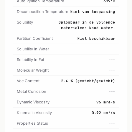
Auto Ignition Temperature
399°C
Decomposition Temperature
Niet van toepassing
Solubility
Oplosbaar in de volgende
materialen: koud water.
Partition Coefficient
Niet beschikbaar
Solubility In Water
---
Solubility In Fat
---
Molecular Weight
---
Voc Content
2.4 % (gewicht/gewicht)
Metal Corrosion
---
Dynamic Viscosity
96 mPa·s
Kinematic Viscosity
0.92 cm²/s
Properties Status
---