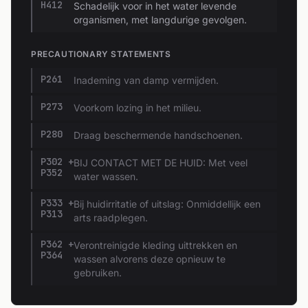
H412
Schadelijk voor in het water levende
organismen, met langdurige gevolgen.
PRECAUTIONARY STATEMENTS
P261
Inademing van damp vermijden.
P273
Voorkom lozing in het milieu.
P280
Draag beschermende handschoenen.
P302 +
BIJ CONTACT MET DE HUID: Met veel
P352
water wassen.
P333 +
Bij huidirritatie of uitslag: Onmiddellijk een
P313
arts raadplegen.
P362 +
Verontreinigde kleding uittrekken en
P364
wassen alvorens deze opnieuw te
gebruiken.