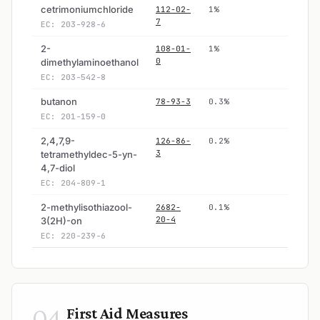
cetrimoniumchloride
112-02-
1%
Ye
7
EC: 203-928-6
2-
108-01-
1%
Ye
0
dimethylaminoethanol
EC: 203-542-8
butanon
78-93-3
0.3%
Ye
EC: 201-159-0
2,4,7,9-
126-86-
0.2%
Ye
3
tetramethyldec-5-yn-
4,7-diol
EC: 204-809-1
2-methylisothiazool-
2682-
0.1%
Ye
20-4
3(2H)-on
EC: 220-239-6
04
First Aid Measures