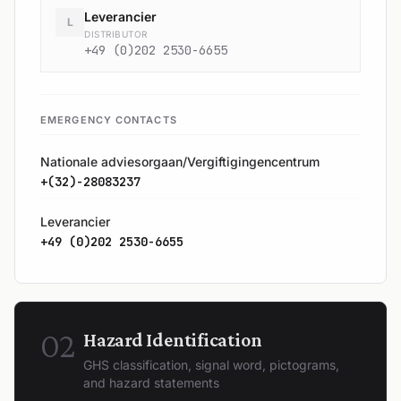
Leverancier
L
DISTRIBUTOR
+49 (0)202 2530-6655
EMERGENCY CONTACTS
Nationale adviesorgaan/Vergiftigingencentrum
+(32)-28083237
Leverancier
+49 (0)202 2530-6655
02
Hazard Identification
GHS classification, signal word, pictograms,
and hazard statements