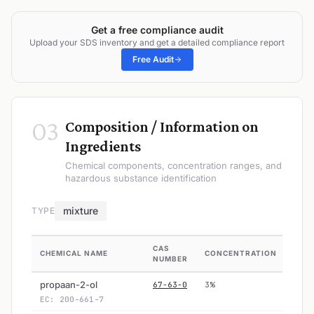
Get a free compliance audit
Upload your SDS inventory and get a detailed compliance report
Free Audit
03
Composition / Information on
Ingredients
Chemical components, concentration ranges, and
hazardous substance identification
mixture
TYPE
CAS
CHEMICAL NAME
CONCENTRATION
HAZ
NUMBER
propaan-2-ol
67-63-0
3%
Ye
EC: 200-661-7