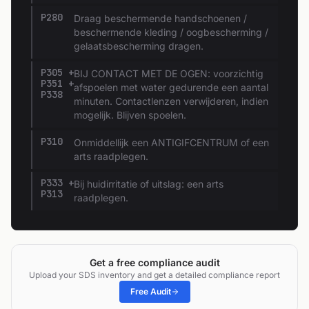
P280
Draag beschermende handschoenen /
beschermende kleding / oogbescherming /
gelaatsbescherming dragen.
P305 +
BIJ CONTACT MET DE OGEN: voorzichtig
P351 +
afspoelen met water gedurende een aantal
P338
minuten. Contactlenzen verwijderen, indien
mogelijk. Blijven spoelen.
P310
Onmiddellijk een ANTIGIFCENTRUM of een
arts raadplegen.
P333 +
Bij huidirritatie of uitslag: een arts
P313
raadplegen.
Get a free compliance audit
Upload your SDS inventory and get a detailed compliance report
Free Audit