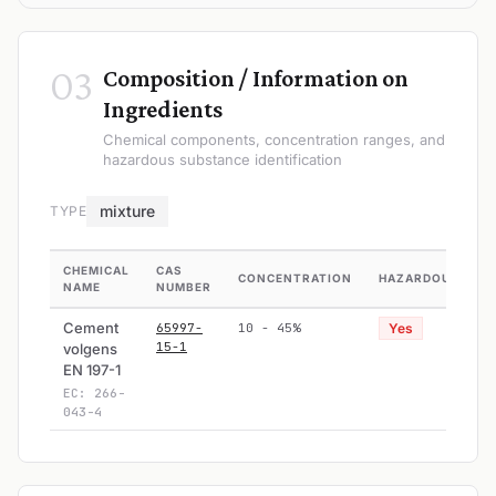
03
Composition / Information on
Ingredients
Chemical components, concentration ranges, and
hazardous substance identification
mixture
TYPE
CHEMICAL
CAS
CONCENTRATION
HAZARDOUS
NAME
NUMBER
Cement
65997-
10 - 45%
Yes
15-1
volgens
EN 197-1
EC: 266-
043-4