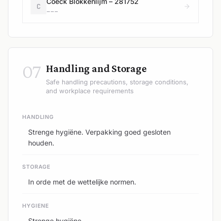
Coeck Blokkenlijm – 281752
C
---
07
Handling and Storage
Safe handling precautions, storage conditions,
and workplace requirements
HANDLING
Strenge hygiëne. Verpakking goed gesloten
houden.
STORAGE
In orde met de wettelijke normen.
HYGIENE
Strenge hygiëne.