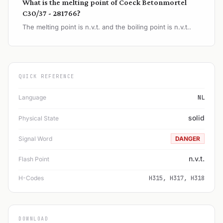
What is the melting point of Coeck Betonmortel
C30/37 - 281766?
The melting point is n.v.t. and the boiling point is n.v.t..
QUICK REFERENCE
Language
NL
solid
Physical State
Signal Word
DANGER
n.v.t.
Flash Point
H-Codes
H315, H317, H318
DOWNLOAD