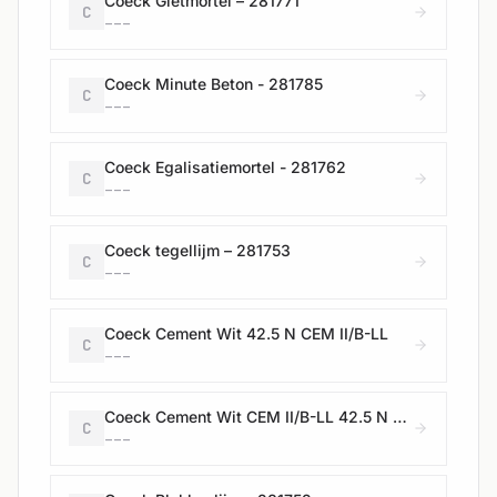
Coeck Gietmortel – 281771
C
---
Coeck Minute Beton - 281785
C
---
Coeck Egalisatiemortel - 281762
C
---
Coeck tegellijm – 281753
C
---
Coeck Cement Wit 42.5 N CEM II/B-LL
C
---
Coeck Cement Wit CEM II/B-LL 42.5 N – 280304/280324
C
---