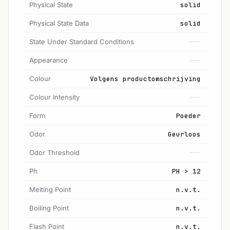
Physical State
solid
Physical State Data
solid
State Under Standard Conditions
---
Appearance
---
Colour
Volgens productomschrijving
Colour Intensity
---
Form
Poeder
Odor
Geurloos
Odor Threshold
---
Ph
PH > 12
Melting Point
n.v.t.
Boiling Point
n.v.t.
Flash Point
n.v.t.