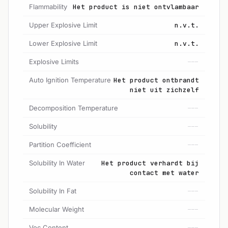
Flammability
Het product is niet ontvlambaar
Upper Explosive Limit
n.v.t.
Lower Explosive Limit
n.v.t.
Explosive Limits
---
Auto Ignition Temperature
Het product ontbrandt
niet uit zichzelf
Decomposition Temperature
---
Solubility
---
Partition Coefficient
---
Solubility In Water
Het product verhardt bij
contact met water
Solubility In Fat
---
Molecular Weight
---
Voc Content
---