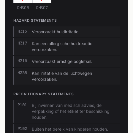
GHS05
GHS07
HAZARD STATEMENTS
H315
Veroorzaakt huidirritatie.
H317
Kan een allergische huidreactie
veroorzaken.
H318
Veroorzaakt ernstige oogletsel.
H335
Kan irritatie van de luchtwegen
veroorzaken.
PRECAUTIONARY STATEMENTS
P101
Bij inwinnen van medisch advies, de
verpakking of het etiket ter beschikking
houden.
P102
Buiten het bereik van kinderen houden.