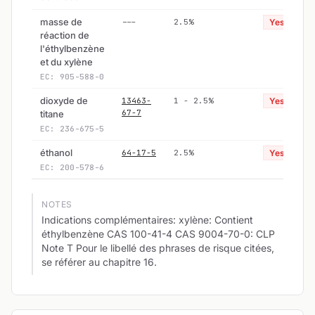
masse de
---
2.5%
Yes
réaction de
l'éthylbenzène
et du xylène
EC: 905-588-0
dioxyde de
13463-
1 - 2.5%
Yes
67-7
titane
EC: 236-675-5
éthanol
64-17-5
2.5%
Yes
EC: 200-578-6
NOTES
Indications complémentaires: xylène: Contient
éthylbenzène CAS 100-41-4 CAS 9004-70-0: CLP
Note T Pour le libellé des phrases de risque citées,
se référer au chapitre 16.