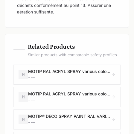
déchets conformément au point 13. Assurer une
aération suffisante.
—
Related Products
Similar products with comparable safety profiles
MOTIP RAL ACRYL SPRAY various colours
M
---
MOTIP RAL ACRYL SPRAY various colours
M
---
MOTIP® DECO SPRAY PAINT RAL VARIOUS COLOURS 400 ML
M
---