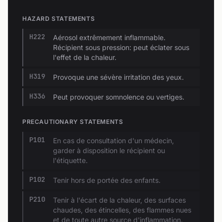
HAZARD STATEMENTS
H222
Aérosol extrêmement inflammable.
Récipient sous pression: peut éclater sous
l'effet de la chaleur.
H319
Provoque une sévère irritation des yeux.
H336
Peut provoquer somnolence ou vertiges.
PRECAUTIONARY STATEMENTS
P101
En cas de consultation d'un médecin,
garder à disposition le récipient ou
l'étiquette.
P102
Tenir hors de portée des enfants.
P210
Tenir à l'écart de la chaleur, des surfaces
chaudes, des étincelles, des flammes nues
et de toute autre source d'inflammation.