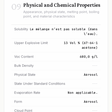
09
Physical and Chemical Properties
Appearance, physical state, melting point, boiling
point, and material characteristics
Solubility
Le mélange n’est pas soluble (dans
l’eau).
Upper Explosive Limit
13 Vol % (67-64-1
acétone)
Voc Content
680,0 g/l
Bulk Density
---
Physical State
Aérosol
State Under Standard Conditions
---
Evaporation Rate
Non applicable.
Form
Aérosol
Cloud Point
---