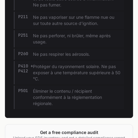
Ne pas fumer.
P211
Ne pas vaporiser sur une flamme nue ou
sur toute autre source d'ignition.
P251
Ne pas perforer, ni brûler, même après
usage.
P260
Ne pas respirer les aérosols.
P410 +
Protéger du rayonnement solaire. Ne pas
P412
exposer à une température supérieure à 50
°C.
P501
Éliminer le contenu / récipient
conformément à la réglementation
régionale.
Get a free compliance audit
Upload your SDS inventory and get a detailed compliance report