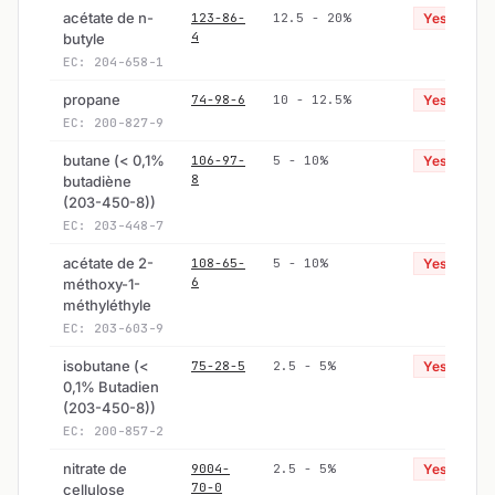
acétate de n-
123-86-
12.5 - 20%
Yes
4
butyle
EC: 204-658-1
propane
74-98-6
10 - 12.5%
Yes
EC: 200-827-9
butane (< 0,1%
106-97-
5 - 10%
Yes
8
butadiène
(203-450-8))
EC: 203-448-7
acétate de 2-
108-65-
5 - 10%
Yes
6
méthoxy-1-
méthyléthyle
EC: 203-603-9
isobutane (<
75-28-5
2.5 - 5%
Yes
0,1% Butadien
(203-450-8))
EC: 200-857-2
nitrate de
9004-
2.5 - 5%
Yes
70-0
cellulose