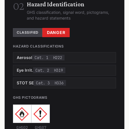
02
Hazard Identification
GHS classification, signal word, pictograms,
and hazard statements
DANGER
CLASSIFIED
HAZARD CLASSIFICATIONS
Aerosol
Cat. 1
H222
Eye Irrit.
Cat. 2
H319
STOT SE
Cat. 3
H336
GHS PICTOGRAMS
GHS02
GHS07