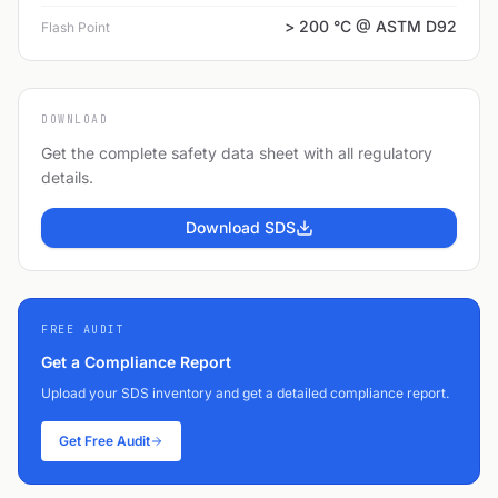
> 200 °C @ ASTM D92
Flash Point
DOWNLOAD
Get the complete safety data sheet with all regulatory
details.
Download SDS
FREE AUDIT
Get a Compliance Report
Upload your SDS inventory and get a detailed compliance report.
Get Free Audit