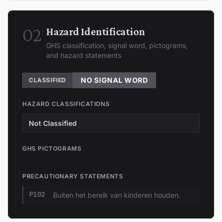
02
Hazard Identification
GHS classification, signal word, pictograms,
and hazard statements
NO SIGNAL WORD
CLASSIFIED
HAZARD CLASSIFICATIONS
Not Classified
GHS PICTOGRAMS
PRECAUTIONARY STATEMENTS
P102
Buiten het bereik van kinderen houden.