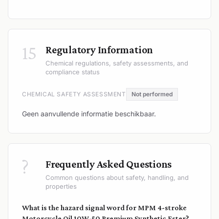
15
Regulatory Information
Chemical regulations, safety assessments, and
compliance status
CHEMICAL SAFETY ASSESSMENT
Not performed
Geen aanvullende informatie beschikbaar.
?
Frequently Asked Questions
Common questions about safety, handling, and
properties
What is the hazard signal word for MPM 4-stroke
Motorcycle Oil 10W-50 Premium Synthetic Ester?