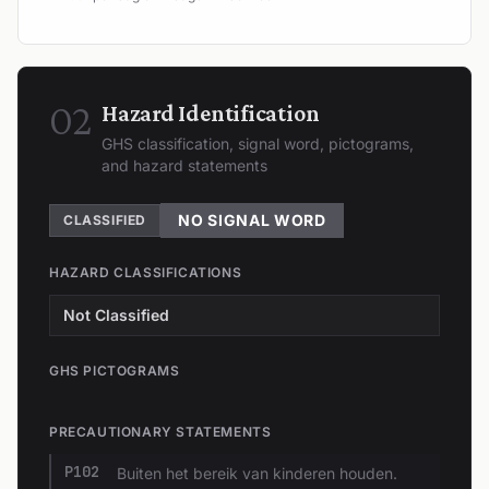
02
Hazard Identification
GHS classification, signal word, pictograms,
and hazard statements
NO SIGNAL WORD
CLASSIFIED
HAZARD CLASSIFICATIONS
Not Classified
GHS PICTOGRAMS
PRECAUTIONARY STATEMENTS
P102
Buiten het bereik van kinderen houden.