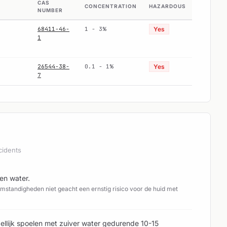
CAS
CONCENTRATION
HAZARDOUS
NUMBER
68411-46-
1 - 3%
Yes
1
26544-38-
0.1 - 1%
Yes
7
cidents
en water.
standigheden niet geacht een ernstig risico voor de huid met
ellijk spoelen met zuiver water gedurende 10-15