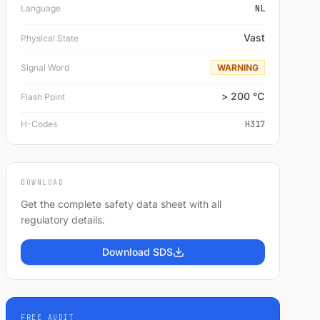
Language
NL
Vast
Physical State
Signal Word
WARNING
> 200 ℃
Flash Point
H-Codes
H317
DOWNLOAD
Get the complete safety data sheet with all
regulatory details.
Download SDS
FREE AUDIT