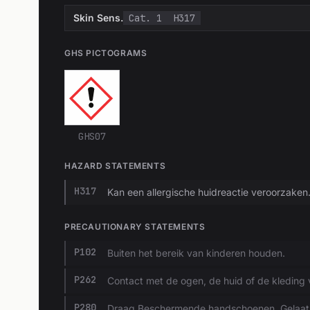
Skin Sens.
Cat. 1
H317
GHS PICTOGRAMS
GHS07
HAZARD STATEMENTS
H317
Kan een allergische huidreactie veroorzaken
PRECAUTIONARY STATEMENTS
P102
Buiten het bereik van kinderen houden.
P262
Contact met de ogen, de huid of de kleding 
P280
Draag Beschermende handschoenen, Gelaat