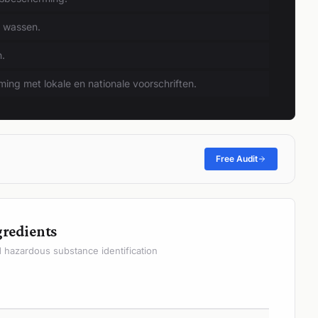
 wassen.
n.
ng met lokale en nationale voorschriften.
Free Audit
gredients
hazardous substance identification