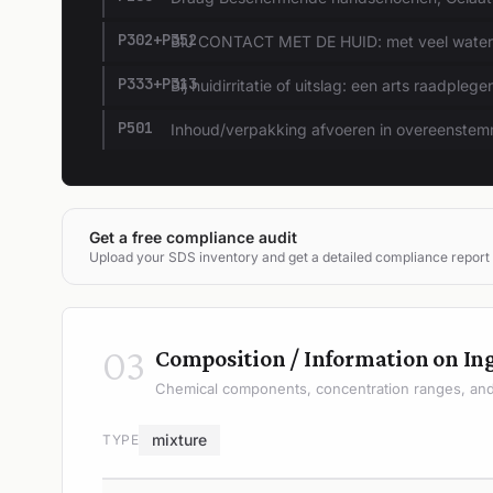
P302+P352
BIJ CONTACT MET DE HUID: met veel water
P333+P313
Bij huidirritatie of uitslag: een arts raadplege
P501
Inhoud/verpakking afvoeren in overeenstemmi
Get a free compliance audit
Upload your SDS inventory and get a detailed compliance report
03
Composition / Information on In
Chemical components, concentration ranges, and 
mixture
TYPE