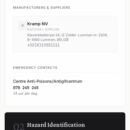
MANUFACTURERS & SUPPLIERS
Kramp NV
K
NATIONAL SUPPLIER
Klaverbladstraat 24, IZ Zolder-Lummen nr. 2209,
B-3560 Lummen, BELGIË
+32(0)13531111
EMERGENCY CONTACTS
Centre Anti-Poisons/Antigifcentrum
070 245 245
24 uur per dag
02
Hazard Identification