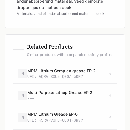
ander absorberend materiaal. Veeg gemorste
druppeltjes op met een doek.
Materials: zand of ander absorberend materiaal, doek
—
Related Products
Similar products with comparable safety profiles
MPM Lithium Complex grease EP-2
M
UFI: VQRV-S0U4-Q00A-3DN7
Multi Purpose Lithep Grease EP 2
M
---
MPM Lithium Grease EP-0
M
UFI: 4SRV-90HJ-000T-SR79