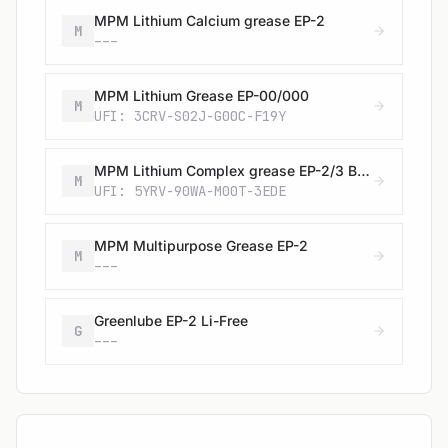
MPM Lithium Calcium grease EP-2
M
---
MPM Lithium Grease EP-00/000
M
UFI: 3CRV-S02J-G00C-F19Y
MPM Lithium Complex grease EP-2/3 Blue
M
UFI: 5YRV-90WA-M00T-3EDE
MPM Multipurpose Grease EP-2
M
---
Greenlube EP-2 Li-Free
G
---