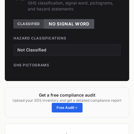
GHS classification, signal word, pictograms,
and hazard statements
NO SIGNAL WORD
CLASSIFIED
HAZARD CLASSIFICATIONS
Not Classified
GHS PICTOGRAMS
Get a free compliance audit
Upload your SDS inventory and get a detailed compliance report
Free Audit