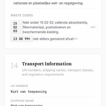
nationale en plaatselijke wet- en regelgeving.
WASTE CODES
Niet onder 15 02 02 vallende absorbentia,
15
02
filtermateriaal, poetsdoeken en
EAC
03
beschermende kleding.
13 08 99*
niet elders genoemd afval
EAC
14
Transport Information
UN numbers, shipping names, transport classes,
and regulatory requirements
UN NUMBER
Niet van toepassing
SHIPPING NAME
Niet van toepassing