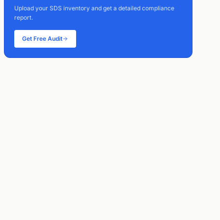
Upload your SDS inventory and get a detailed compliance
report.
Get Free Audit