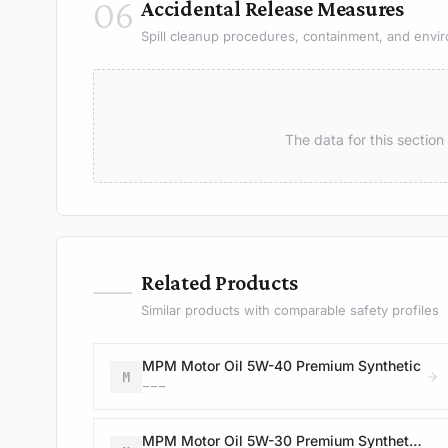
06
Accidental Release Measures
Spill cleanup procedures, containment, and envir
The data for this sectio
—
Related Products
Similar products with comparable safety profiles
MPM Motor Oil 5W-40 Premium Synthetic
M
---
MPM Motor Oil 5W-30 Premium Synthetic ST