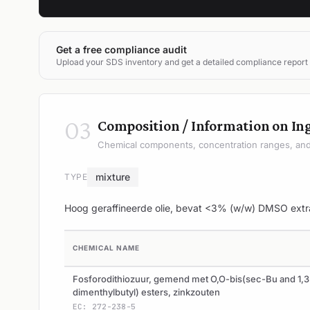
Get a free compliance audit
Upload your SDS inventory and get a detailed compliance report
03
Composition / Information on In
Chemical components, concentration ranges, and 
mixture
TYPE
Hoog geraffineerde olie, bevat <3% (w/w) DMSO extr
CHEMICAL NAME
Fosforodithiozuur, gemend met O,O-bis(sec-Bu and 1,3
dimenthylbutyl) esters, zinkzouten
EC: 272-238-5