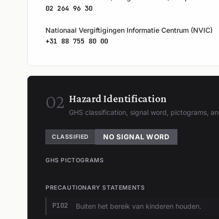
02 264 96 30
Nationaal Vergiftigingen Informatie Centrum (NVIC)
+31 88 755 80 00
02
Hazard Identification
GHS classification, signal word, pictograms, 
NO SIGNAL WORD
CLASSIFIED
GHS PICTOGRAMS
PRECAUTIONARY STATEMENTS
P102
Buiten het bereik van kinderen houden.