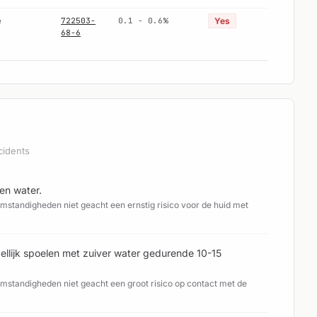
e
722503-
0.1 - 0.6%
Yes
68-6
cidents
en water.
standigheden niet geacht een ernstig risico voor de huid met
ellijk spoelen met zuiver water gedurende 10-15
standigheden niet geacht een groot risico op contact met de