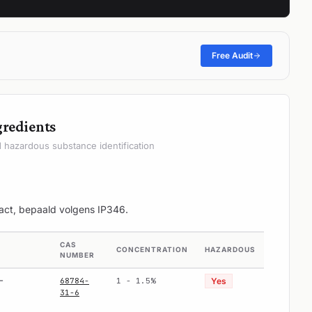
Free Audit
gredients
hazardous substance identification
act, bepaald volgens IP346.
CAS
CONCENTRATION
HAZARDOUS
NUMBER
-
68784-
1 - 1.5%
Yes
31-6