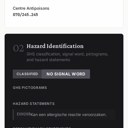
Centre Antipoisons
070/245.245
02
Hazard Identification
GHS classification, signal word, pictograms,
and hazard statements
NO SIGNAL WORD
CLASSIFIED
GHS PICTOGRAMS
HAZARD STATEMENTS
EUH208
Kan een allergische reactie veroorzaken.