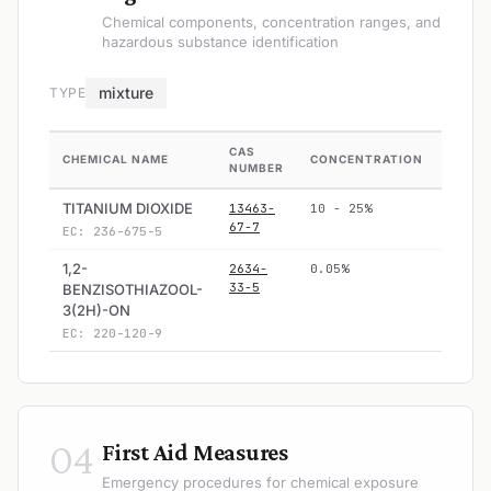
Chemical components, concentration ranges, and
hazardous substance identification
mixture
TYPE
CAS
CHEMICAL NAME
CONCENTRATION
HAZA
NUMBER
TITANIUM DIOXIDE
13463-
10 - 25%
No
67-7
EC: 236-675-5
1,2-
2634-
0.05%
Yes
33-5
BENZISOTHIAZOOL-
3(2H)-ON
EC: 220-120-9
04
First Aid Measures
Emergency procedures for chemical exposure