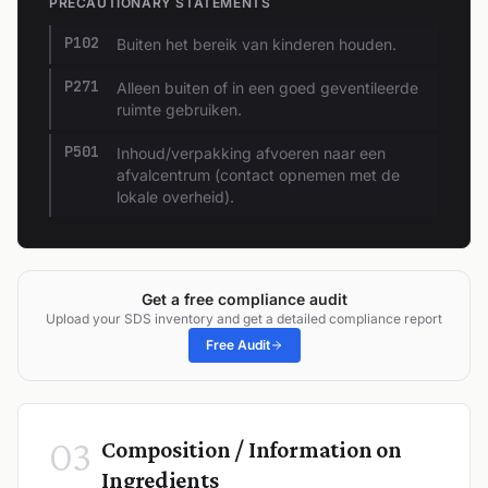
PRECAUTIONARY STATEMENTS
P102
Buiten het bereik van kinderen houden.
P271
Alleen buiten of in een goed geventileerde
ruimte gebruiken.
P501
Inhoud/verpakking afvoeren naar een
afvalcentrum (contact opnemen met de
lokale overheid).
Get a free compliance audit
Upload your SDS inventory and get a detailed compliance report
Free Audit
03
Composition / Information on
Ingredients