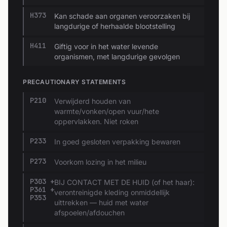
H373
Kan schade aan organen veroorzaken bij
langdurige of herhaalde blootstelling
H411
Giftig voor in het water levende
organismen, met langdurige gevolgen
PRECAUTIONARY STATEMENTS
P210
Verwijderd houden van
warmte/vonken/open vuur/hete
oppervlakken. Niet roken
P233
In goed gesloten verpakking bewaren
P273
Voorkom lozing in het milieu
P303 +
BIJ CONTACT MET DE HUID (of het haar):
P361 +
verontreinigde kleding onmiddellijk
P353
uittrekken — huid met water
afspoelen/afdouchen