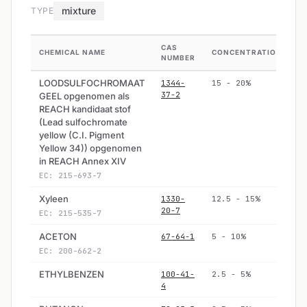
mixture
TYPE
CAS
CHEMICAL NAME
CONCENTRATION
H
NUMBER
LOODSULFOCHROMAAT
1344-
15 - 20%
37-2
GEEL opgenomen als
REACH kandidaat stof
(Lead sulfochromate
yellow (C.I. Pigment
Yellow 34)) opgenomen
in REACH Annex XIV
EC: 215-693-7
Xyleen
1330-
12.5 - 15%
20-7
EC: 215-535-7
ACETON
67-64-1
5 - 10%
N
EC: 200-662-2
ETHYLBENZEN
100-41-
2.5 - 5%
4