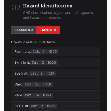
02
Hazard Identification
GHS classification, signal word, pictograms,
and hazard statements
DANGER
CLASSIFIED
HAZARD CLASSIFICATIONS
Flam. Liq.
Cat. 2
H225
Skin Irrit.
Cat. 2
H315
Eye Irrit.
Cat. 2
H319
Carc.
Cat. 1B
H350
Repr.
Cat. 1A
H360
STOT RE
Cat. 2
H373