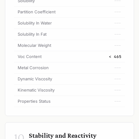
Solubility
---
Partition Coefficient
---
Solubility In Water
---
Solubility In Fat
---
Molecular Weight
---
Voc Content
< 465
Metal Corrosion
---
Dynamic Viscosity
---
Kinematic Viscosity
---
Properties Status
---
10
Stability and Reactivity