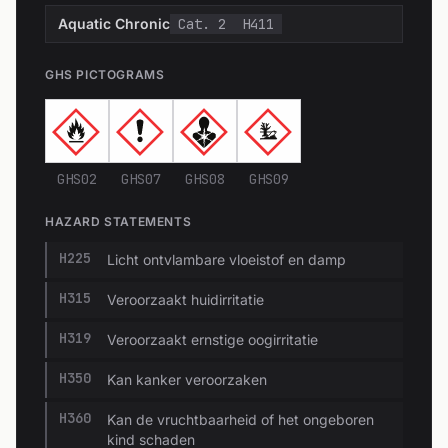
Aquatic Chronic
Cat. 2
H411
GHS PICTOGRAMS
GHS02
GHS07
GHS08
GHS09
HAZARD STATEMENTS
H225
Licht ontvlambare vloeistof en damp
H315
Veroorzaakt huidirritatie
H319
Veroorzaakt ernstige oogirritatie
H350
Kan kanker veroorzaken
H360
Kan de vruchtbaarheid of het ongeboren
kind schaden