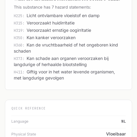
This substance has 7 hazard statements:
Licht ontvlambare vloeistof en damp
H225:
Veroorzaakt huidirritatie
H315:
Veroorzaakt ernstige oogirritatie
H319:
Kan kanker veroorzaken
H350:
Kan de vruchtbaarheid of het ongeboren kind
H360:
schaden
Kan schade aan organen veroorzaken bij
H373:
langdurige of herhaalde blootstelling
Giftig voor in het water levende organismen,
H411:
met langdurige gevolgen
QUICK REFERENCE
Language
NL
Vloeibaar
Physical State