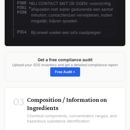
P305 +
BIJ CONTACT MET DE OGEN: voorzichtig
P351 +
afspoelen met water gedurende een aantal
P338
minuten; contactlenzen verwijderen, indien
mogelijk; blijven spoelen
P314
Bij onwel voelen een arts raadplegen
Get a free compliance audit
Upload your SDS inventory and get a detailed compliance report
Free Audit
03
Composition / Information on
Ingredients
Chemical components, concentration ranges, and
hazardous substance identification