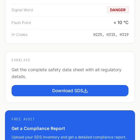
Signal Word
DANGER
< 10 °C
Flash Point
H-Codes
H225, H315, H319
DOWNLOAD
Get the complete safety data sheet with all regulatory
details.
Download SDS
FREE AUDIT
Get a Compliance Report
Upload your SDS inventory and get a detailed compliance report.