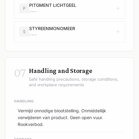
PITGMENT LICHTGEEL
P
---
STYREENMONOMEER
S
---
07
Handling and Storage
Safe handling precautions, storage conditions,
and workplace requirements
HANDLING
Vermijd onnodige blootstelling. Onmiddellijk
verwijderen van product. Geen open vuur.
Rookverbod.