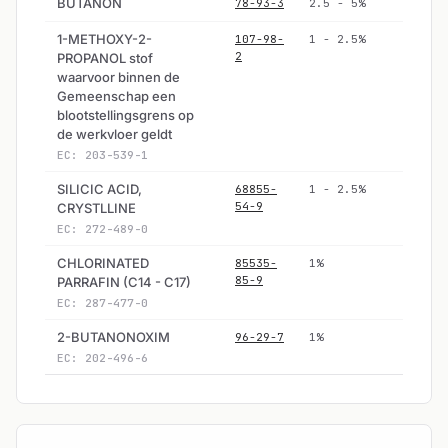
BUTANON
78-93-3
2.5 - 5%
1-METHOXY-2-
107-98-
1 - 2.5%
2
PROPANOL stof
waarvoor binnen de
Gemeenschap een
blootstellingsgrens op
de werkvloer geldt
EC: 203-539-1
SILICIC ACID,
68855-
1 - 2.5%
54-9
CRYSTLLINE
EC: 272-489-0
CHLORINATED
85535-
1%
85-9
PARRAFIN (C14 - C17)
EC: 287-477-0
2-BUTANONOXIM
96-29-7
1%
EC: 202-496-6