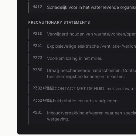
H412
Schadelijk voor in het water levende organi
PRECAUTIONARY STATEMENTS
P210
Verwijderd houden van warmte/vonken/open 
P241
Explosieveilige elektrische /ventilatie-/verli
P273
Voorkom lozing in het milieu
P280
Draag beschermende handschoenen. Contact
beschermingshandschoenen te kiezen.
P302+P352
BIJ CONTACT MET DE HUID: met veel water
P332+P313
Bij huidirritatie: een arts raadplegen
P501
Inhoud/verpakking afvoeren naar een specia
wetgeving.