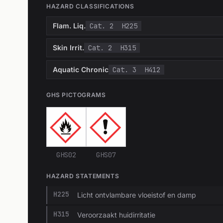
HAZARD CLASSIFICATIONS
Flam. Liq.
Cat. 2
H225
Skin Irrit.
Cat. 2
H315
Aquatic Chronic
Cat. 3
H412
GHS PICTOGRAMS
GHS02
GHS07
HAZARD STATEMENTS
H225
Licht ontvlambare vloeistof en damp
H315
Veroorzaakt huidirritatie