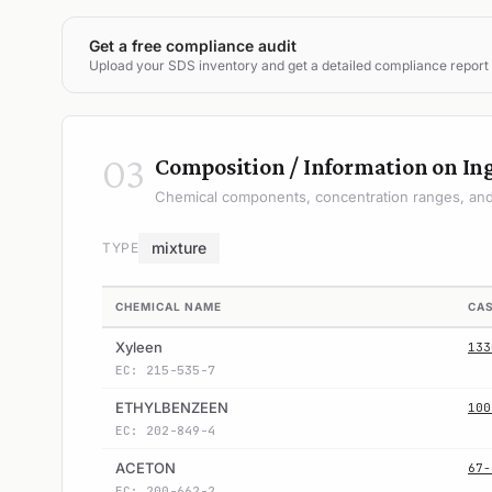
Get a free compliance audit
Upload your SDS inventory and get a detailed compliance report
03
Composition / Information on In
Chemical components, concentration ranges, and 
mixture
TYPE
CHEMICAL NAME
CA
Xyleen
133
EC: 215-535-7
ETHYLBENZEEN
100
EC: 202-849-4
ACETON
67-
EC: 200-662-2