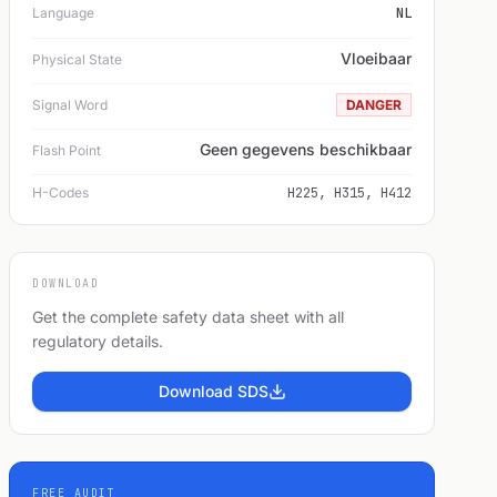
Language
NL
Vloeibaar
Physical State
Signal Word
DANGER
Geen gegevens beschikbaar
Flash Point
H-Codes
H225, H315, H412
DOWNLOAD
Get the complete safety data sheet with all
regulatory details.
Download SDS
FREE AUDIT