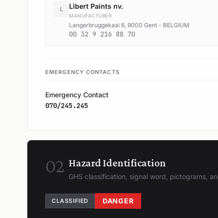
Libert Paints nv.
L
MANUFACTURER
Langerbruggekaai 6, 9000 Gent - BELGIUM
00 32 9 216 88 70
EMERGENCY CONTACTS
Emergency Contact
070/245.245
02
Hazard Identification
GHS classification, signal word, pictograms, 
DANGER
CLASSIFIED