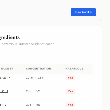
Free Audit
gredients
hazardous substance identification
S NUMBER
CONCENTRATION
HAZARDOUS
0-20-7
12.5 - 15%
Yes
-41-4
2.5 - 5%
Yes
64-1
2.5 - 5%
Yes