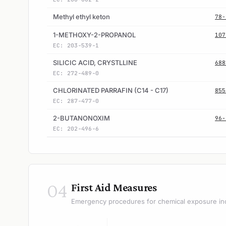
Methyl ethyl keton
78-
1-METHOXY-2-PROPANOL
107
EC: 203-539-1
SILICIC ACID, CRYSTLLINE
688
EC: 272-489-0
CHLORINATED PARRAFIN (C14 - C17)
855
EC: 287-477-0
2-BUTANONOXIM
96-
EC: 202-496-6
04
First Aid Measures
Emergency procedures for chemical exposure in