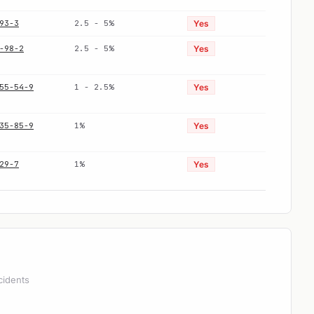
93-3
2.5 - 5%
Yes
-98-2
2.5 - 5%
Yes
55-54-9
1 - 2.5%
Yes
35-85-9
1%
Yes
29-7
1%
Yes
cidents