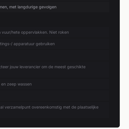
smen, met langdurige gevolgen
vuur/hete oppervlakken. Niet roken
chtings-/ apparatuur gebruiken
eer jouw leverancier om de meest geschikte
 en zeep wassen
al verzamelpunt overeenkomstig met de plaatselijke