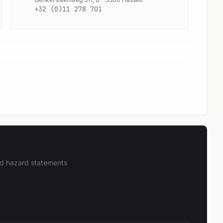
+32 (0)11 278 701
and hazard statements