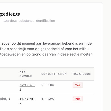
gredients
hazardous substance identification
or zover op dit moment aan leverancier bekend is en in de
jn als schadelijk voor de gezondheid of voor het milieu,
ijn toegeweden en op grond daarvan in deze sectie moeten
CAS
CONCENTRATION
HAZARDOUS
NUMBER
64742-48-
5 - 10%
Yes
9
sche, <
64742-48-
5 - 10%
Yes
9