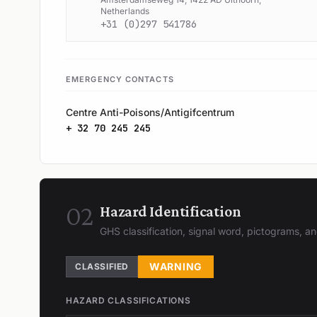
Netherlands
+31 (0)297 541786
EMERGENCY CONTACTS
Centre Anti-Poisons/Antigifcentrum
+ 32 70 245 245
02
Hazard Identification
GHS classification, signal word, pictograms, 
WARNING
CLASSIFIED
HAZARD CLASSIFICATIONS