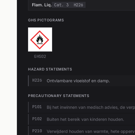
Flam. Liq.
Cat. 3
H226
GHS PICTOGRAMS
GHS02
HAZARD STATEMENTS
H226
Ontvlambare vloeistof en damp.
PRECAUTIONARY STATEMENTS
P101
Bij het inwinnen van medisch advies, de verp
P102
Buiten het bereik van kinderen houden.
P210
Verwijderd houden van warmte, hete opperv