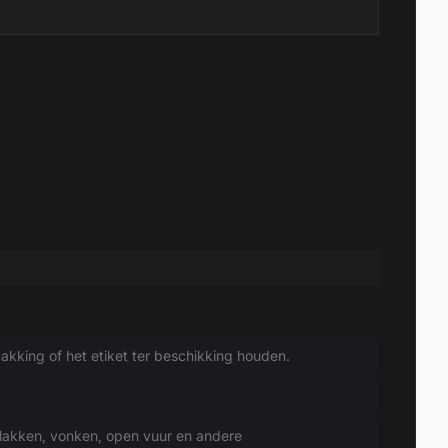
akking of het etiket ter beschikking houden.
lakken, vonken, open vuur en andere