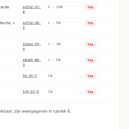
ractie
64742-47-
5 - 10%
Yes
8
lische, <
64742-48-
1 - 5%
Yes
9
22464-99-
1 - 3%
Yes
9
68409-80-
1 - 5%
Yes
3
96-29-7
1%
Yes
149-57-5
1%
Yes
ikbaar, zijn weergegeven in rubriek 8.