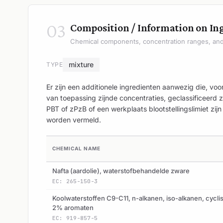
03
Composition / Information on In
Chemical components, concentration ranges, and 
mixture
TYPE
Er zijn een additionele ingredienten aanwezig die, vo
van toepassing zijnde concentraties, geclassificeerd zi
PBT of zPzB of een werkplaats blootstellingslimiet z
worden vermeld.
CHEMICAL NAME
Nafta (aardolie), waterstofbehandelde zware
EC: 265-150-3
Koolwaterstoffen C9-C11, n-alkanen, iso-alkanen, cycli
2% aromaten
EC: 919-857-5