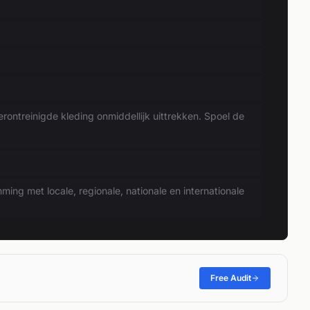
ntreinigde kleding onmiddellijk uittrekken. Spoel de
ing met locale, regionale, nationale en internationale
Free Audit