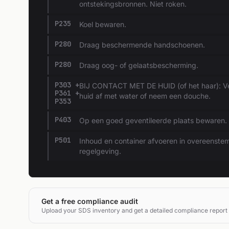
ontstekingsbronnen. Niet roken.
P235
Koel bewaren.
P280
Draag beschermende handschoenen.
P280
Draag oog- of gelaatsbescherming.
P303 +
BIJ CONTACT MET DE HUID (of het haar): Vero
P361 +
huid af met water of neem een douche.
P353
P403
Op een goed geventileerde plaats bewaren.
P501
Inhoud en container afvoeren in overeenstemm
regelgeving.
Get a free compliance audit
Upload your SDS inventory and get a detailed compliance report