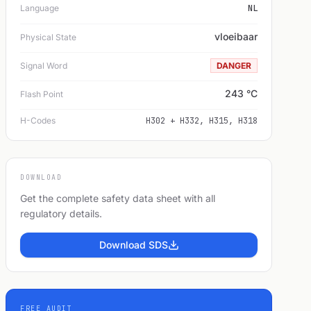
Language
NL
vloeibaar
Physical State
Signal Word
DANGER
243 °C
Flash Point
H-Codes
H302 + H332, H315, H318
DOWNLOAD
Get the complete safety data sheet with all
regulatory details.
Download SDS
FREE AUDIT