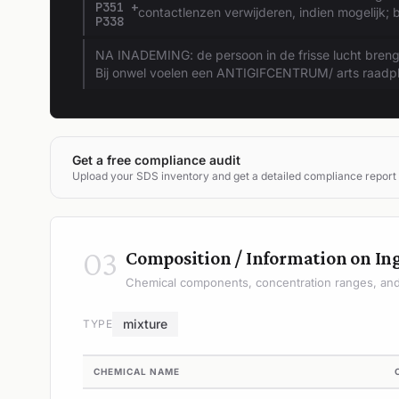
P351 +
contactlenzen verwijderen, indien mogelijk; b
P338
NA INADEMING: de persoon in de frisse lucht bren
Bij onwel voelen een ANTIGIFCENTRUM/ arts raadp
Get a free compliance audit
Upload your SDS inventory and get a detailed compliance report
03
Composition / Information on In
Chemical components, concentration ranges, and 
mixture
TYPE
CHEMICAL NAME