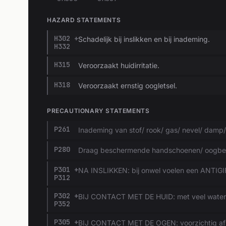
HAZARD STATEMENTS
H302 +
Schadelijk bij inslikken en bij inademing.
H332
H315
Veroorzaakt huidirritatie.
H318
Veroorzaakt ernstig oogletsel.
PRECAUTIONARY STATEMENTS
P261
Inademing van stof/ rook/ gas/ nevel/ damp/
P280
Draag beschermende handschoenen/ oogbes
P301 +
NA INSLIKKEN: bij onwel voelen een ANTIG
P312
P302 +
BIJ CONTACT MET DE HUID: met veel water
P352
P305 +
BIJ CONTACT MET DE OGEN: voorzichtig afs