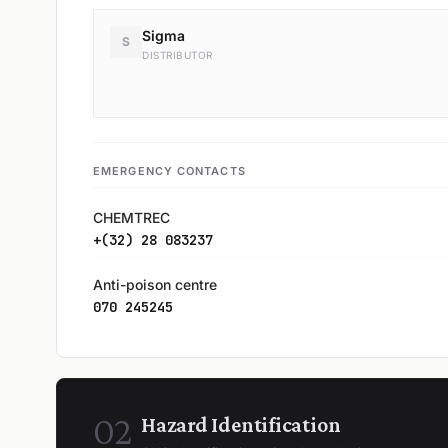
Sigma
S
DISTRIBUTOR
EMERGENCY CONTACTS
CHEMTREC
+(32) 28 083237
Anti-poison centre
070 245245
02
Hazard Identification