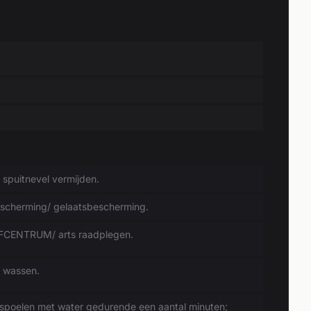
 spuitnevel vermijden.
cherming/ gelaatsbescherming.
IFCENTRUM/ arts raadplegen.
 wassen.
poelen met water gedurende een aantal minuten;