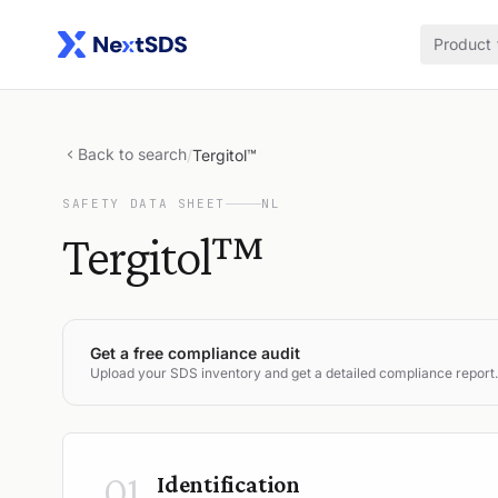
Product
Back to search
/
Tergitol™
SAFETY DATA SHEET
NL
Tergitol™
Get a free compliance audit
Upload your SDS inventory and get a detailed compliance report.
01
Identification