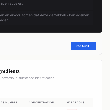
lijven spoelen.
gen en ervoor zorgen dat deze gemakkelijk kan ademen.
legen.
Free Audit
gredients
hazardous substance identification
CAS NUMBER
CONCENTRATION
HAZARDOUS