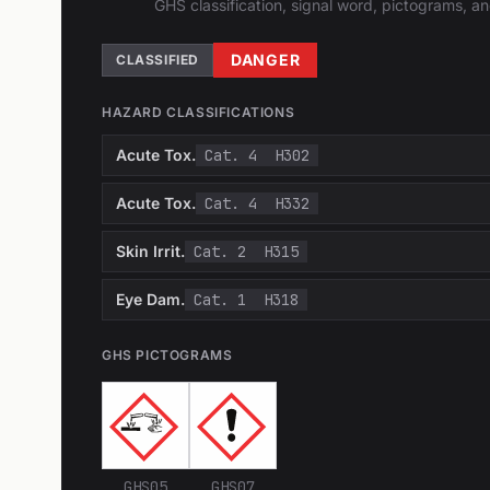
GHS classification, signal word, pictograms, 
DANGER
CLASSIFIED
HAZARD CLASSIFICATIONS
Acute Tox.
Cat. 4
H302
Acute Tox.
Cat. 4
H332
Skin Irrit.
Cat. 2
H315
Eye Dam.
Cat. 1
H318
GHS PICTOGRAMS
GHS05
GHS07