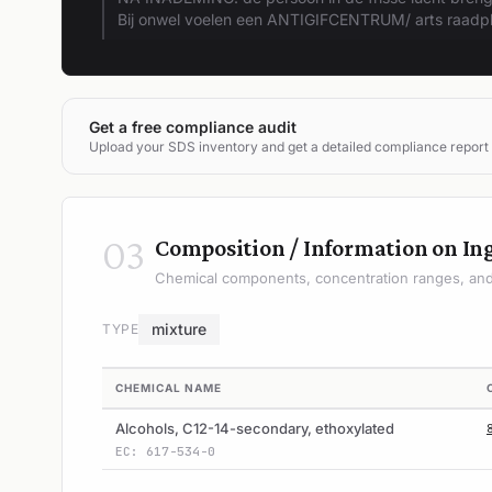
Bij onwel voelen een ANTIGIFCENTRUM/ arts raadp
Get a free compliance audit
Upload your SDS inventory and get a detailed compliance report
03
Composition / Information on In
Chemical components, concentration ranges, and 
mixture
TYPE
CHEMICAL NAME
Alcohols, C12-14-secondary, ethoxylated
EC: 617-534-0