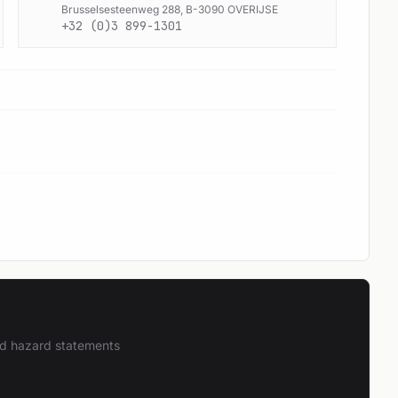
Brusselsesteenweg 288, B-3090 OVERIJSE
+32 (0)3 899-1301
and hazard statements