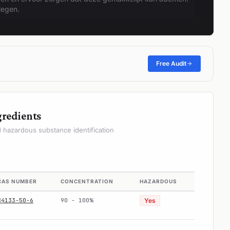
legen.
Free Audit
gredients
hazardous substance identification
CAS NUMBER
CONCENTRATION
HAZARDOUS
84133-50-6
90 - 100%
Yes