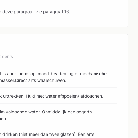
n deze paragraaf, zie paragraaf 16.
cidents
demstilstand: mond-op-mond-beademing of mechanische
masker.Direct arts waarschuwen.
jk uittrekken. Huid met water afspoelen/ afdouchen.
uim voldoende water. Onmiddellijk een oogarts
men.
en drinken (niet meer dan twee glazen). Een arts