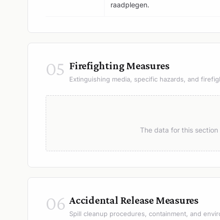
raadplegen.
05
Firefighting Measures
Extinguishing media, specific hazards, and firefig
The data for this sectio
06
Accidental Release Measures
Spill cleanup procedures, containment, and envir