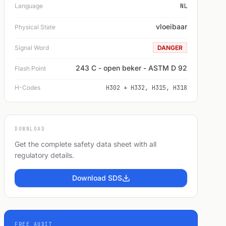
Language
NL
vloeibaar
Physical State
Signal Word
DANGER
243 C - open beker - ASTM D 92
Flash Point
H-Codes
H302 + H332, H315, H318
DOWNLOAD
Get the complete safety data sheet with all
regulatory details.
Download SDS
FREE AUDIT