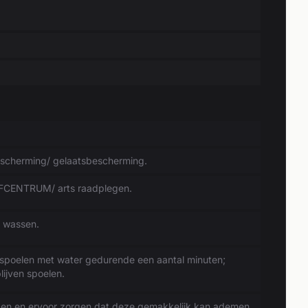
cherming/ gelaatsbescherming.
IFCENTRUM/ arts raadplegen.
 wassen.
poelen met water gedurende een aantal minuten;
lijven spoelen.
gen en ervoor zorgen dat deze gemakkelijk kan ademen.