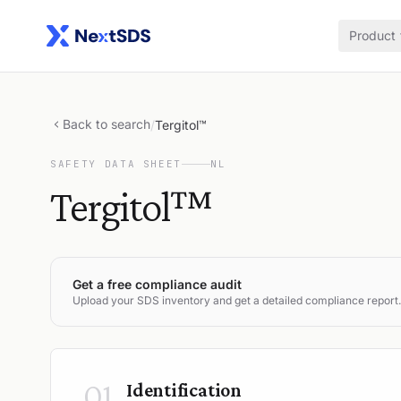
Product
Back to search
/
Tergitol™
SAFETY DATA SHEET
NL
Tergitol™
Get a free compliance audit
Upload your SDS inventory and get a detailed compliance report.
01
Identification