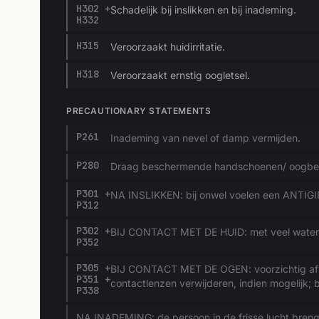
H302 +
Schadelijk bij inslikken en bij inademing.
H332
H315
Veroorzaakt huidirritatie.
H318
Veroorzaakt ernstig oogletsel.
PRECAUTIONARY STATEMENTS
P261
Inademing van nevel of damp vermijden.
P280
Draag beschermende handschoenen/ oogbes
P301 +
NA INSLIKKEN: bij onwel voelen een ANTIG
P312
P302 +
BIJ CONTACT MET DE HUID: met veel water
P352
P305 +
BIJ CONTACT MET DE OGEN: voorzichtig afs
P351 +
contactlenzen verwijderen, indien mogelijk; b
P338
NA INADEMING: de persoon in de frisse lucht bren