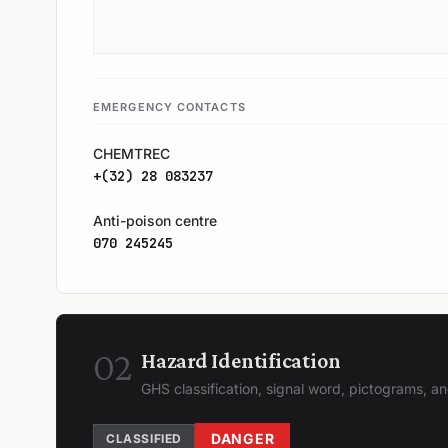
EMERGENCY CONTACTS
CHEMTREC
+(32) 28 083237
Anti-poison centre
070 245245
02
Hazard Identification
GHS classification, signal word, pictograms, 
DANGER
CLASSIFIED