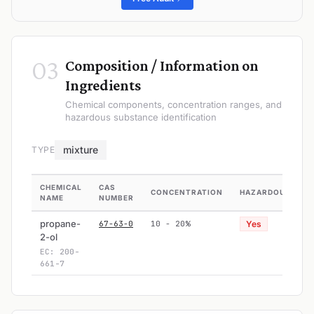
03
Composition / Information on
Ingredients
Chemical components, concentration ranges, and
hazardous substance identification
mixture
TYPE
CHEMICAL
CAS
CONCENTRATION
HAZARDOUS
NAME
NUMBER
propane-
67-63-0
10 - 20%
Yes
2-ol
EC: 200-
661-7