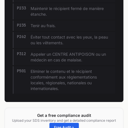
P233
Maintenir le récipient fermé de manière
étanche.
P235
Tenir au frais.
P262
Éviter tout contact avec les yeux, la peau
ou les vêtements.
P312
Appeler un CENTRE ANTIPOISON ou un
médecin en cas de malaise.
P501
Eliminer le contenu et le récipient
conformément aux réglementations
locales, régionales, nationales ou
internationales.
Get a free compliance audit
Upload your SDS inventory and get a detailed compliance report
Free Audit