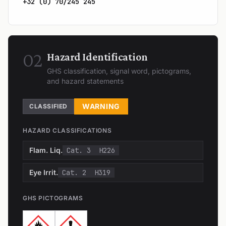
+32 (0) 70/245 245
02
Hazard Identification
GHS classification, signal word, pictograms,
and hazard statements
WARNING
CLASSIFIED
HAZARD CLASSIFICATIONS
Flam. Liq.
Cat. 3
H226
Eye Irrit.
Cat. 2
H319
GHS PICTOGRAMS