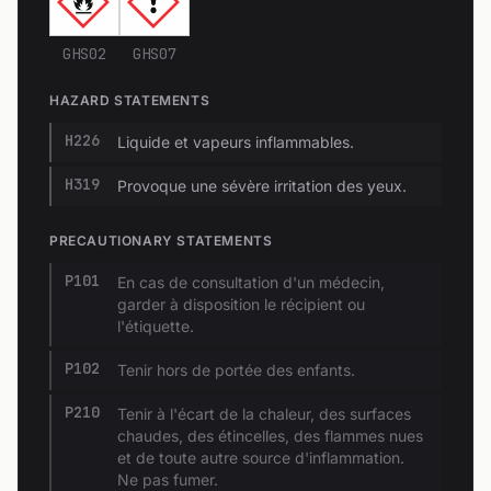
GHS02
GHS07
HAZARD STATEMENTS
H226
Liquide et vapeurs inflammables.
H319
Provoque une sévère irritation des yeux.
PRECAUTIONARY STATEMENTS
P101
En cas de consultation d'un médecin,
garder à disposition le récipient ou
l'étiquette.
P102
Tenir hors de portée des enfants.
P210
Tenir à l'écart de la chaleur, des surfaces
chaudes, des étincelles, des flammes nues
et de toute autre source d'inflammation.
Ne pas fumer.