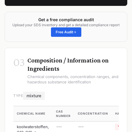
Get a free compliance audit
Upload your SDS inventory and get a detailed compliance report
Free Audit
03
Composition / Information on
Ingredients
Chemical components, concentration ranges, and
hazardous substance identification
mixture
TYPE
CAS
CHEMICAL NAME
CONCENTRATION
HAZARDO
NUMBER
koolwaterstoffen,
---
---
Yes