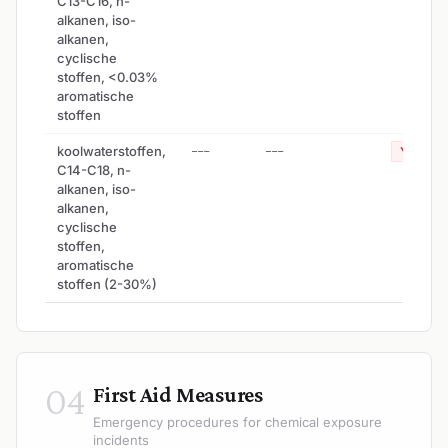
C13-C16, n-
alkanen, iso-
alkanen,
cyclische
stoffen, <0.03%
aromatische
stoffen
koolwaterstoffen,
---
---
Yes
C14-C18, n-
alkanen, iso-
alkanen,
cyclische
stoffen,
aromatische
stoffen (2-30%)
04
First Aid Measures
Emergency procedures for chemical exposure
incidents