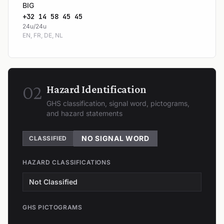
BIG
+32 14 58 45 45
24u/24u
EN, FR, DE, NL
02
Hazard Identification
GHS classification, signal word, pictograms,
and hazard statements
NO SIGNAL WORD
CLASSIFIED
HAZARD CLASSIFICATIONS
Not Classified
GHS PICTOGRAMS