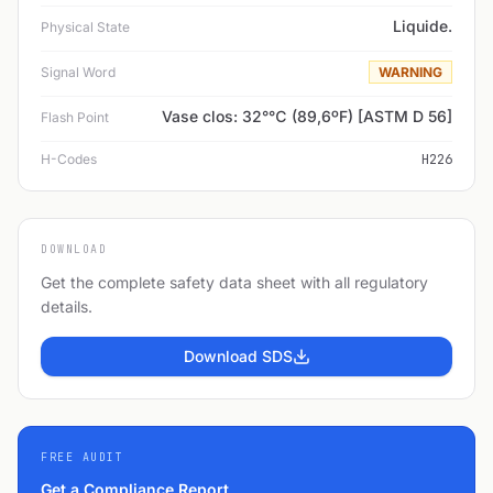
Liquide.
Physical State
Signal Word
WARNING
Vase clos: 32°℃ (89,6ºF) [ASTM D 56]
Flash Point
H-Codes
H226
DOWNLOAD
Get the complete safety data sheet with all regulatory
details.
Download SDS
FREE AUDIT
Get a Compliance Report