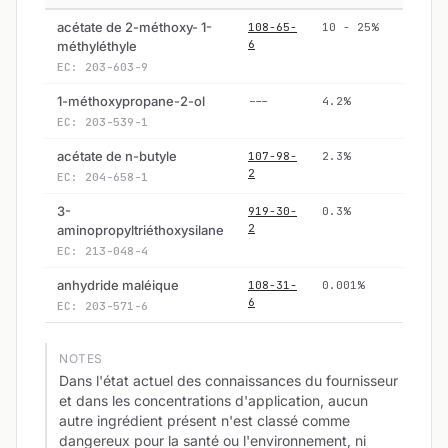
acétate de 2-méthoxy- 1-
108-65-
10 - 25%
6
méthyléthyle
EC: 203-603-9
1-méthoxypropane-2-ol
---
4.2%
EC: 203-539-1
acétate de n-butyle
107-98-
2.3%
2
EC: 204-658-1
3-
919-30-
0.3%
2
aminopropyltriéthoxysilane
EC: 213-048-4
anhydride maléique
108-31-
0.001%
6
EC: 203-571-6
NOTES
Dans l'état actuel des connaissances du fournisseur
et dans les concentrations d'application, aucun
autre ingrédient présent n'est classé comme
dangereux pour la santé ou l'environnement, ni