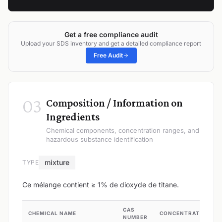
Get a free compliance audit
Upload your SDS inventory and get a detailed compliance report
Free Audit
03
Composition / Information on
Ingredients
Chemical components, concentration ranges, and
hazardous substance identification
mixture
TYPE
Ce mélange contient ≥ 1% de dioxyde de titane.
CAS
CHEMICAL NAME
CONCENTRATION
NUMBER