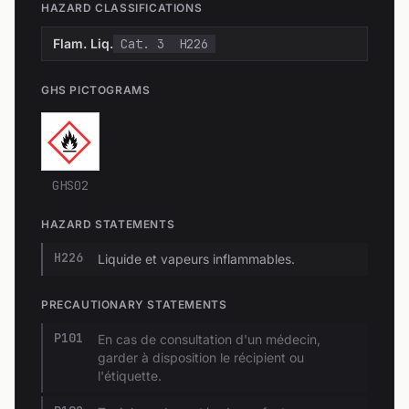
HAZARD CLASSIFICATIONS
Flam. Liq.
Cat. 3
H226
GHS PICTOGRAMS
GHS02
HAZARD STATEMENTS
H226
Liquide et vapeurs inflammables.
PRECAUTIONARY STATEMENTS
P101
En cas de consultation d'un médecin,
garder à disposition le récipient ou
l'étiquette.