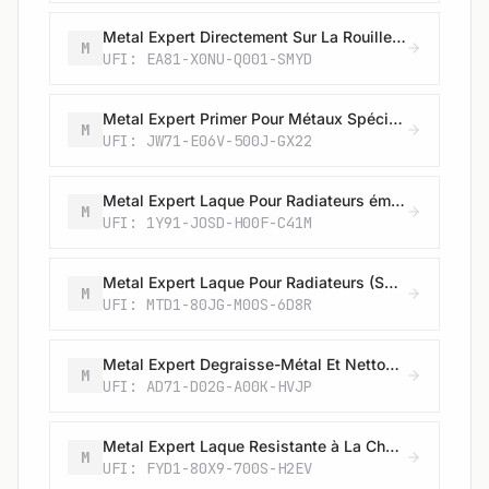
Metal Expert Directement Sur La Rouille Peinture Pour Métaux - Martelée
M
UFI: EA81-X0NU-Q001-SMYD
Metal Expert Primer Pour Métaux Spéciaux En Couverture Extrême
M
UFI: JW71-E06V-500J-GX22
Metal Expert Laque Pour Radiateurs émaillés
M
UFI: 1Y91-JOSD-H00F-C41M
Metal Expert Laque Pour Radiateurs (Spray)
M
UFI: MTD1-80JG-M00S-6D8R
Metal Expert Degraisse-Métal Et Nettoyeur
M
UFI: AD71-D02G-A00K-HVJP
Metal Expert Laque Resistante à La Chaleur (Spray)
M
UFI: FYD1-80X9-700S-H2EV