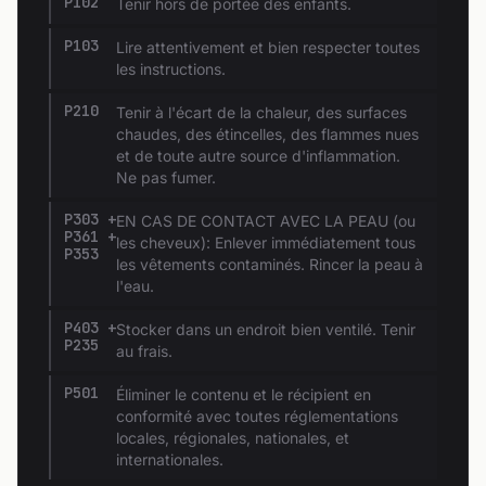
P102
Tenir hors de portée des enfants.
P103
Lire attentivement et bien respecter toutes
les instructions.
P210
Tenir à l'écart de la chaleur, des surfaces
chaudes, des étincelles, des flammes nues
et de toute autre source d'inflammation.
Ne pas fumer.
P303 +
EN CAS DE CONTACT AVEC LA PEAU (ou
P361 +
les cheveux): Enlever immédiatement tous
P353
les vêtements contaminés. Rincer la peau à
l'eau.
P403 +
Stocker dans un endroit bien ventilé. Tenir
P235
au frais.
P501
Éliminer le contenu et le récipient en
conformité avec toutes réglementations
locales, régionales, nationales, et
internationales.