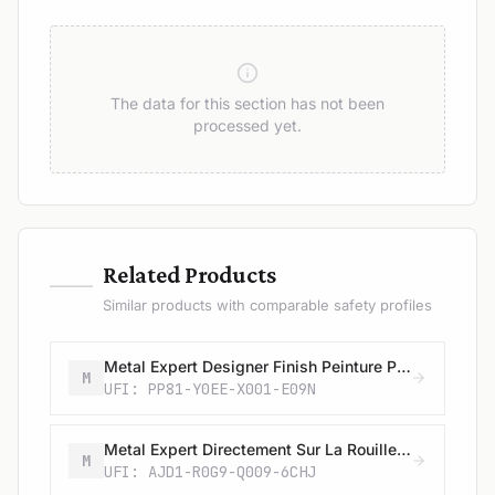
The data for this section has not been
processed yet.
—
Related Products
Similar products with comparable safety profiles
Metal Expert Designer Finish Peinture Pour Métaux - fonte
M
UFI: PP81-Y0EE-X001-E09N
Metal Expert Directement Sur La Rouille Peinture Pour Métaux - Martelée (Spray)
M
UFI: AJD1-R0G9-Q009-6CHJ