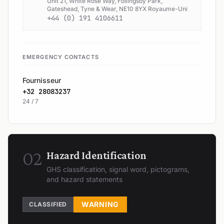
Unit 21, White Rose Way, Follingsby Park,
Gateshead, Tyne & Wear, NE10 8YX Royaume-Uni
+44 (0) 191 4106611
EMERGENCY CONTACTS
Fournisseur
+32 28083237
24 / 7
02
Hazard Identification
GHS classification, signal word, pictograms,
and hazard statements
WARNING
CLASSIFIED