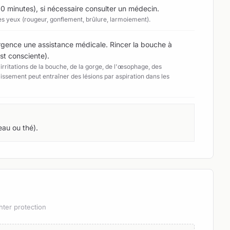
10 minutes), si nécessaire consulter un médecin.
es yeux (rougeur, gonflement, brûlure, larmoiement).
rgence une assistance médicale. Rincer la bouche à
st consciente).
rritations de la bouche, de la gorge, de l'œsophage, des
ssement peut entraîner des lésions par aspiration dans les
au ou thé).
hter protection