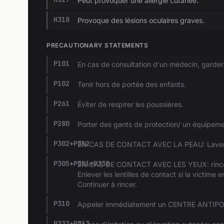
Peut provoquer une allergie cutanée.
H318
Provoque des lésions oculaires graves.
PRECAUTIONARY STATEMENTS
P101
En cas de consultation d'un médecin, garder à
P102
Tenir hors de portée des enfants.
P261
Éviter de respirer les poussières.
P280
Porter des gants de protection/ un équipeme
P302+P352
EN CAS DE CONTACT AVEC LA PEAU: Laver 
P305+P351+P338
EN CAS DE CONTACT AVEC LES YEUX: rincer a
Enlever les lentilles de contact si la victime 
Continuer à rincer.
P310
Appeler immédiatement un CENTRE ANTIPO
P333+P313