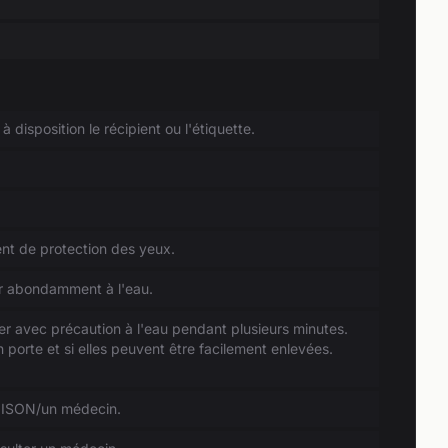
 disposition le récipient ou l'étiquette.
nt de protection des yeux.
abondamment à l'eau.
vec précaution à l'eau pendant plusieurs minutes.
en porte et si elles peuvent être facilement enlevées.
ISON/un médecin.