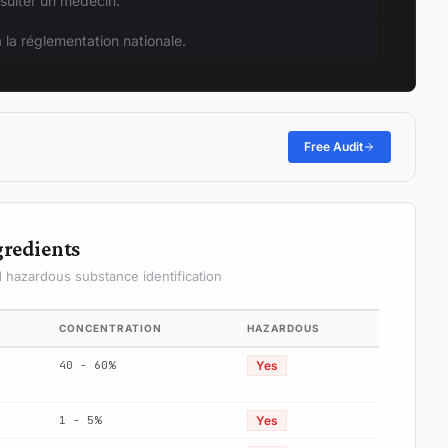
nsulter un médecin.
 la réglementation nationale.
Free Audit
gredients
hazardous substance identification
CONCENTRATION
HAZARDOUS
40 - 60%
Yes
1 - 5%
Yes