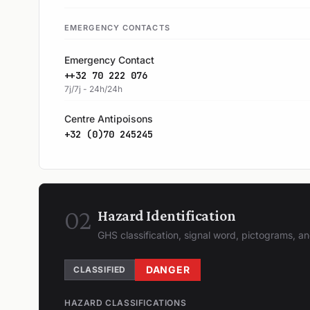
EMERGENCY CONTACTS
Emergency Contact
++32 70 222 076
7j/7j - 24h/24h
Centre Antipoisons
+32 (0)70 245245
02
Hazard Identification
GHS classification, signal word, pictograms, 
DANGER
CLASSIFIED
HAZARD CLASSIFICATIONS