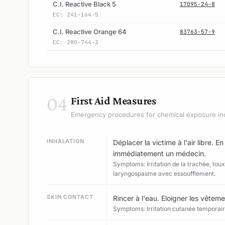
C.I. Reactive Black 5
17095-24-8
EC: 241-164-5
C.I. Reactive Orange 64
83763-57-9
EC: 280-744-2
04
First Aid Measures
Emergency procedures for chemical exposure in
INHALATION
Déplacer la victime à l'air libre. En
immédiatement un médecin.
Symptoms: Irritation de la trachée, tou
laryngospasme avec essoufflement.
SKIN CONTACT
Rincer à l'eau. Eloigner les vêtem
Symptoms: Irritation cutanée temporaire