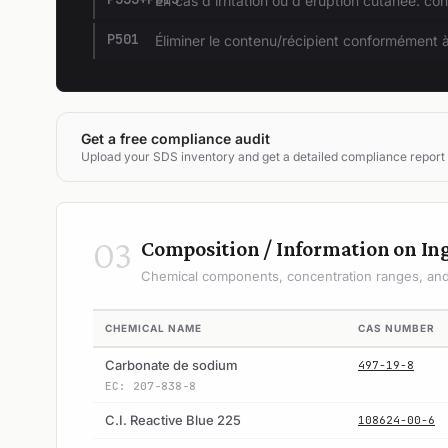
En cas d'irritation ou d'éruption cutanée: co
P501
Éliminer le contenu/récipient conformément à
Get a free compliance audit
Upload your SDS inventory and get a detailed compliance report
03
Composition / Information on In
Chemical components, concentration ranges, and 
CHEMICAL NAME
CAS NUMBER
Carbonate de sodium
497-19-8
EC: 207-838-8
C.I. Reactive Blue 225
108624-00-6