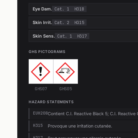
Eye Dam.
Cat. 1
H318
Skin Irrit.
Cat. 2
H315
Skin Sens.
Cat. 1
H317
GHS PICTOGRAMS
GHS07
GHS05
HAZARD STATEMENTS
EUH208
Contient C.I. Reactive Black 5; C.I. Reactive
H315
Provoque une irritation cutanée.
H317