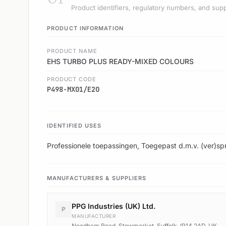
Product identifiers, regulatory numbers, and supp
PRODUCT INFORMATION
PRODUCT NAME
EHS TURBO PLUS READY-MIXED COLOURS
PRODUCT CODE
P498-MX01/E20
IDENTIFIED USES
Professionele toepassingen, Toegepast d.m.v. (ver)spr
MANUFACTURERS & SUPPLIERS
PPG Industries (UK) Ltd.
P
MANUFACTURER
Needham Road, Stowmarket, Suffolk, IP14 2AD, UK