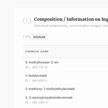
03
Composition / Information on In
Chemical components, concentration ranges, and 
mixture
TYPE
CHEMICAL NAME
5-methylhexaan-2-on
EC: 203-737-8
n-butylacetaat
EC: 204-658-1
2-methoxy- 1-methylethylacetaat
2, 3-epoxypropylneodecanoaat
EC: 203-603-9