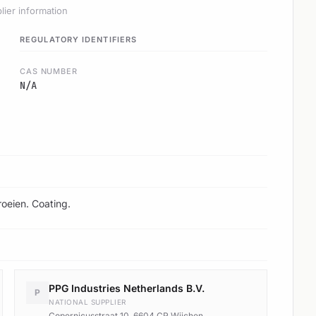
lier information
REGULATORY IDENTIFIERS
CAS NUMBER
N/A
oeien. Coating.
PPG Industries Netherlands B.V.
P
NATIONAL SUPPLIER
Copernicusstraat 10, 6604 CR Wijchen.