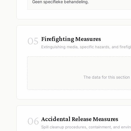
Geen specifieke behandeling.
05
Firefighting Measures
Extinguishing media, specific hazards, and firefig
The data for this sectio
06
Accidental Release Measures
Spill cleanup procedures, containment, and envir