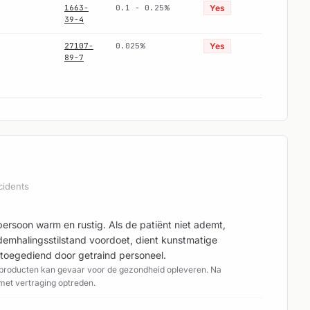
1663-
0.1 - 0.25%
Yes
39-4
27107-
0.025%
Yes
89-7
cidents
persoon warm en rustig. Als de patiënt niet ademt,
demhalingsstilstand voordoet, dient kunstmatige
toegediend door getraind personeel.
sproducten kan gevaar voor de gezondheid opleveren. Na
 met vertraging optreden.