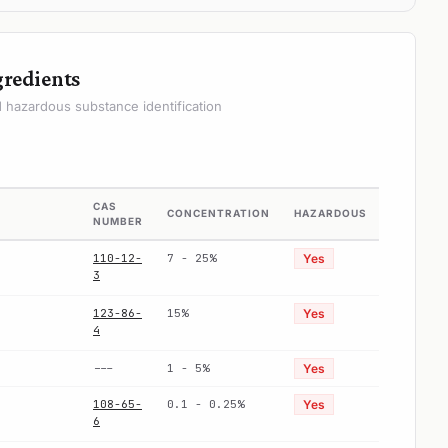
gredients
hazardous substance identification
CAS
CONCENTRATION
HAZARDOUS
NUMBER
110-12-
7 - 25%
Yes
3
123-86-
15%
Yes
4
---
1 - 5%
Yes
108-65-
0.1 - 0.25%
Yes
6