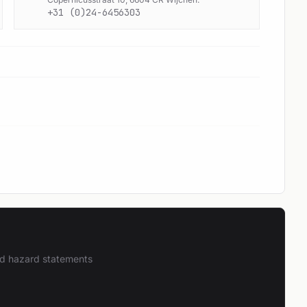
+31 (0)24-6456303
and hazard statements