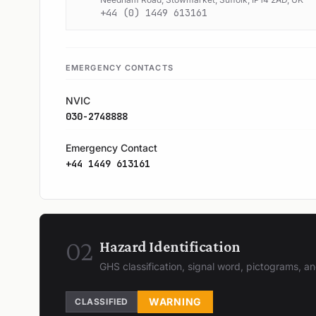
+44 (0) 1449 613161
EMERGENCY CONTACTS
NVIC
030-2748888
Emergency Contact
+44 1449 613161
02
Hazard Identification
GHS classification, signal word, pictograms, 
WARNING
CLASSIFIED