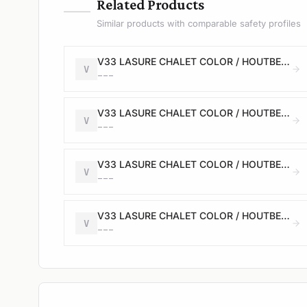
—
Related Products
Similar products with comparable safety profiles
V33 LASURE CHALET COLOR / HOUTBEITS TUINHUIS COLOR - Satin / Satijn - desert - 2,5L
V
---
V33 LASURE CHALET COLOR / HOUTBEITS TUINHUIS COLOR - Satin / Satijn - salar grey - 2,5L
V
---
V33 LASURE CHALET COLOR / HOUTBEITS TUINHUIS COLOR - Satin / Satijn - moonstone - 2,5L
V
---
V33 LASURE CHALET COLOR / HOUTBEITS TUINHUIS COLOR - Satin / Satijn - salar grey - 0,75L
V
---