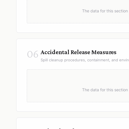
The data for this sectio
06
Accidental Release Measures
Spill cleanup procedures, containment, and envir
The data for this sectio