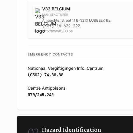
V33 BELGIUM
MANUFACTURER
Ambachtenstraat 11 B-3210 LUBBEEK BE
(+32) 16 629 292
http://www.v33.be
EMERGENCY CONTACTS
Nationaal Vergiftigingen Info. Centrum
(0302) 74.88.88
Centre Antipoisons
070/245.245
02
Hazard Identification