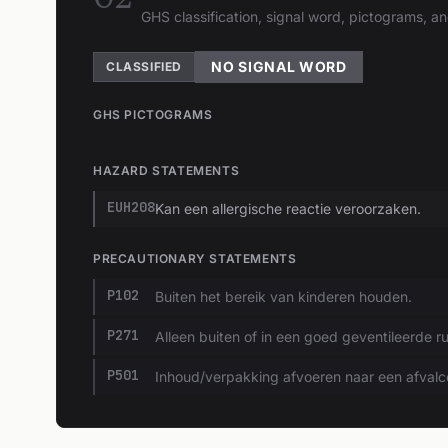
GHS classification, signal word, pictograms, 
NO SIGNAL WORD
CLASSIFIED
GHS PICTOGRAMS
HAZARD STATEMENTS
EUH208
Kan een allergische reactie veroorzaken.
PRECAUTIONARY STATEMENTS
P102
Buiten het bereik van kinderen houden.
P271
Alleen buiten of in een goed geventileerde r
P501
Inhoud/verpakking afvoeren naar een afvalc