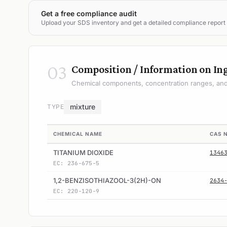
Get a free compliance audit
Upload your SDS inventory and get a detailed compliance report
03
Composition / Information on In
Chemical components, concentration ranges, and 
mixture
TYPE
CHEMICAL NAME
CAS 
TITANIUM DIOXIDE
1346
EC: 236-675-5
1,2-BENZISOTHIAZOOL-3(2H)-ON
2634
EC: 220-120-9