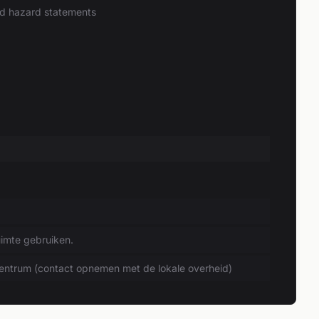
and hazard statements
uimte gebruiken.
entrum (contact opnemen met de lokale overheid)