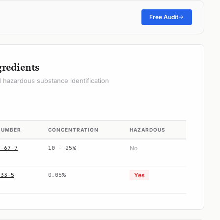
Free Audit
gredients
hazardous substance identification
NUMBER
CONCENTRATION
HAZARDOUS
3-67-7
10 - 25%
No
-33-5
0.05%
Yes