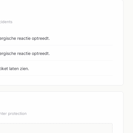
cidents
ergische reactie optreedt.
ergische reactie optreedt.
ket laten zien.
hter protection