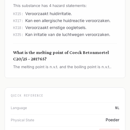
This substance has 4 hazard statements:
Veroorzaakt huidirritatie.
H315:
Kan een allergische huidreactie veroorzaken.
H317:
Veroorzaakt ernstige oogletsels.
H318:
Kan irritatie van de luchtwegen veroorzaken.
H335:
What is the melting point of Coeck Betonmortel
C20/25 - 281765?
The melting point is n.v.t. and the boiling point is n.v.t..
QUICK REFERENCE
Language
NL
Poeder
Physical State