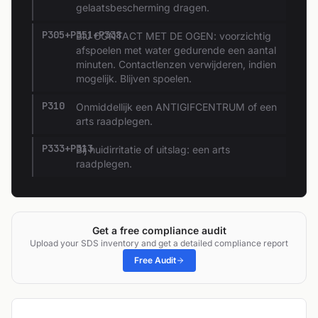
gelaatsbescherming dragen.
P305+P351+P338
BIJ CONTACT MET DE OGEN: voorzichtig
afspoelen met water gedurende een aantal
minuten. Contactlenzen verwijderen, indien
mogelijk. Blijven spoelen.
P310
Onmiddellijk een ANTIGIFCENTRUM of een
arts raadplegen.
P333+P313
Bij huidirritatie of uitslag: een arts
raadplegen.
Get a free compliance audit
Upload your SDS inventory and get a detailed compliance report
Free Audit