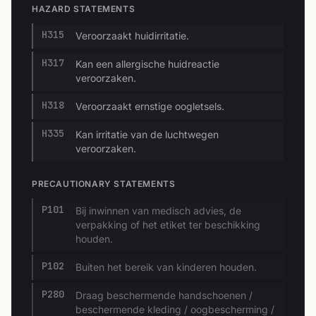
HAZARD STATEMENTS
H315
Veroorzaakt huidirritatie.
H317
Kan een allergische huidreactie
veroorzaken.
H318
Veroorzaakt ernstige oogletsels.
H335
Kan irritatie van de luchtwegen
veroorzaken.
PRECAUTIONARY STATEMENTS
P101
Bij inwinnen van medisch advies, de
verpakking of het etiket ter beschikking
houden.
P102
Buiten het bereik van kinderen houden.
P280
Draag beschermende handschoenen /
beschermende kleding / oogbescherming /