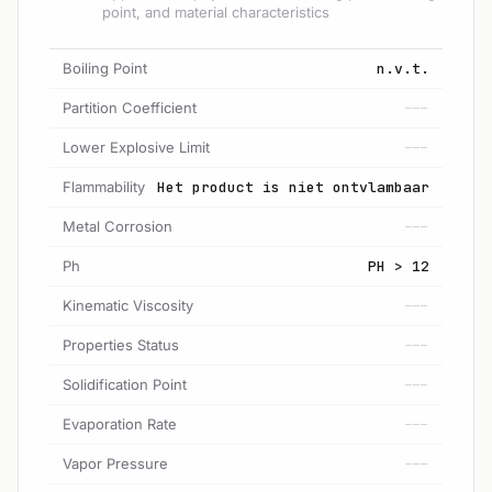
point, and material characteristics
Boiling Point
n.v.t.
Partition Coefficient
---
Lower Explosive Limit
---
Flammability
Het product is niet ontvlambaar
Metal Corrosion
---
Ph
PH > 12
Kinematic Viscosity
---
Properties Status
---
Solidification Point
---
Evaporation Rate
---
Vapor Pressure
---