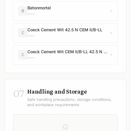
Betonmortel
B
---
Coeck Cement Wit 42.5 N CEM II/B-LL
C
---
Coeck Cement Wit CEM II/B-LL 42.5 N – 280304/280324
C
---
07
Handling and Storage
Safe handling precautions, storage conditions,
and workplace requirements