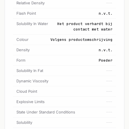
Relative Density
---
Flash Point
n.v.t.
Solubility In Water
Het product verhardt bij
contact met water
Colour
Volgens productomschrijving
Density
n.v.t.
Form
Poeder
Solubility In Fat
---
Dynamic Viscosity
---
Cloud Point
---
Explosive Limits
---
State Under Standard Conditions
---
Solubility
---