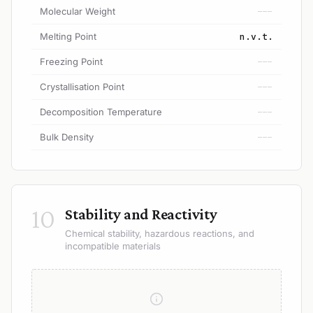
Molecular Weight
---
Melting Point
n.v.t.
Freezing Point
---
Crystallisation Point
---
Decomposition Temperature
---
Bulk Density
---
10
Stability and Reactivity
Chemical stability, hazardous reactions, and
incompatible materials