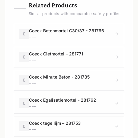
—
Related Products
Similar products with comparable safety profiles
Coeck Betonmortel C30/37 - 281766
C
---
Coeck Gietmortel – 281771
C
---
Coeck Minute Beton - 281785
C
---
Coeck Egalisatiemortel - 281762
C
---
Coeck tegellijm – 281753
C
---