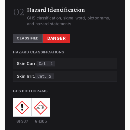
02
Hazard Identification
GHS classification, signal word, pictograms,
and hazard statements
DANGER
CLASSIFIED
HAZARD CLASSIFICATIONS
Skin Corr.
Cat. 1
Skin Irrit.
Cat. 2
GHS PICTOGRAMS
GHS07
GHS05