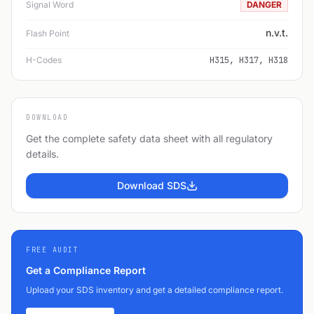
Signal Word
DANGER
n.v.t.
Flash Point
H-Codes
H315, H317, H318
DOWNLOAD
Get the complete safety data sheet with all regulatory
details.
Download SDS
FREE AUDIT
Get a Compliance Report
Upload your SDS inventory and get a detailed compliance report.